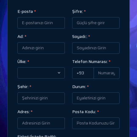
E-posta
*
Şifre:
*
Ad:
*
Soyadı::
*
Ülke:
*
Telefon Numarası:
*
Şehir:
*
Durum:
*
Adres:
*
Posta Kodu:
*
Şirket (İsteğe Bağlı):