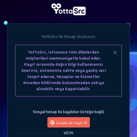
YottaSrc ile hesap oluşturun.
YottaSrc, istisnasız tüm ülkelerden
müşterileri memnuniyetle kabul eder.
Kayıt sırasında doğru bilgi kullanmanızı
öneririz; sistemimiz sahte veya yanlış veri
tespit ederse, hesaplar ve hizmetler
önceden bildirimde bulunulmadan askıya
alınabilir veya kapatılabilir.
Sosyal hesap ile kaydolun (isteğe bağlı)
Google ile Kayıt Ol
VEYA