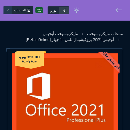
€
الحساب
يورو
منتجات مايكروسوفت
مايكروسوفت أوفيس
أوفيس 2021 بروفيشينال بلس - 1 جهاز [Retail Online]
غير متوفر حاليًا
€11.00 يورو
مرة واحدة