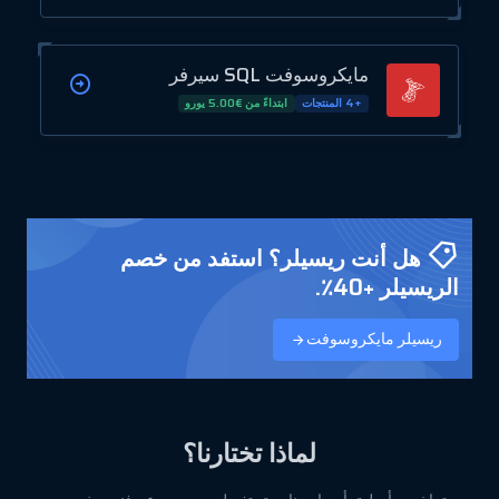
مايكروسوفت SQL سيرفر
+4 المنتجات
ابتداءً من €5.00 يورو
هل أنت ريسيلر؟ استفد من خصم
الريسيلر +40٪.
ريسيلر مايكروسوفت
لماذا تختارنا؟