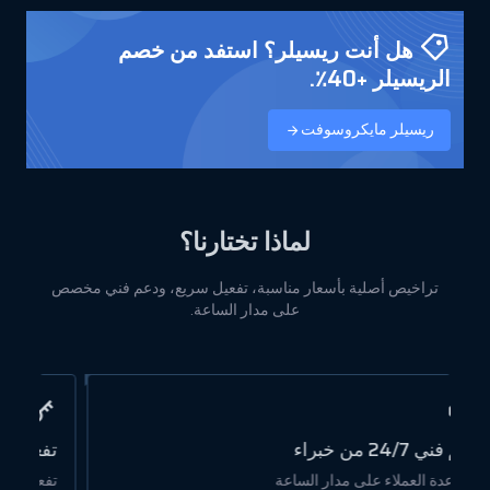
هل أنت ريسيلر؟ استفد من خصم
الريسيلر +40٪.
ريسيلر مايكروسوفت
لماذا تختارنا؟
تراخيص أصلية بأسعار مناسبة، تفعيل سريع، ودعم فني مخصص
على مدار الساعة.
تفعيل سهل
أس
تفعيل سريع للتراخيص بنقرة واحدة
تر