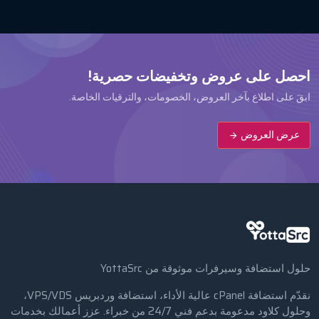
احصل على عروض وتخفيضات حصرية!
ابقَ على اطلاع بآخر العروض، الخصومات، والترقيات الخاصة.
عرض العروض
حلول استضافة وسيرفرات موثوقة من YottaSrc
نقدّم استضافة cPanel عالية الأداء، استضافة وردبريس VPS/VDS،
وحلول كلاود مدعومة بدعم فني 24/7 من خبراء. عزز أعمالك بخدمات