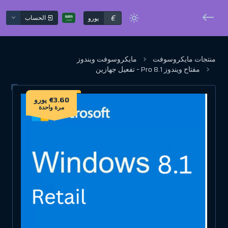
€
الحساب
يورو
منتجات مايكروسوفت
مايكروسوفت ويندوز
مفتاح ويندوز 8.1 Pro – تفعيل جهازين
€3.60 يورو
مرة واحدة