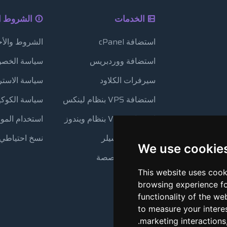
الخدمات
الشروط ال
استضافة cPanel
الشروط والأح
استضافة ووردبريس
سياسة الخصو
سيرفرات الكلاود
سياسة الاستر
استضافة VPS بنظام لينكس
سياسة الكوكي
استضافة VPS بنظام ويندوز
استخدام الموا
استضافة ريسيلر
نسخ احتياطي 
We use cookie
الخوادم المخصصة
This website uses cook
browsing experience fo
functionality of the we
to measure your intere
.
marketing interactions