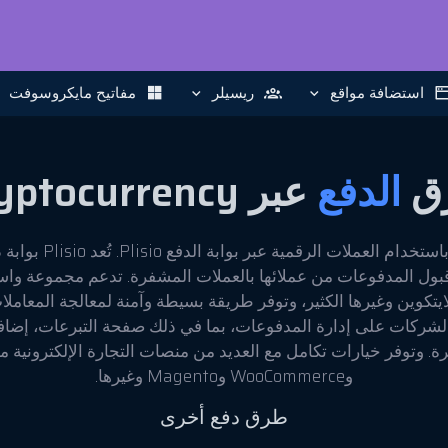
استضافة مواقع
ريسيلر
مفاتيح مايكروسوفت
ق
الدفع
عبر Cryptocurrency
يمكنك شراء خدماتنا باستخد
قبول المدفوعات من عملائها بالعملات المشفرة. تدعم مجموعة واس
لايتكوين وغيرها الكثير، وتوفر طريقة بسيطة وآمنة لمعالجة المعامل
لشركات على إدارة المدفوعات، بما في ذلك صفحة التبرعات، إضاف
وWooCommerce وMagento وغيرها.
طرق دفع أخرى