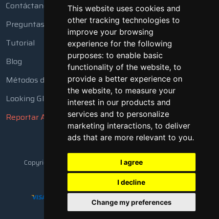
Contáctanos
This website uses cookies and
other tracking technologies to
Preguntas Frecuentes
improve your browsing
Tutorial
experience for the following
purposes:
to enable basic
Blog
functionality of the website
,
to
Métodos de Pago
provide a better experience on
the website
,
to measure your
Looking Glass
interest in our products and
services and to personalize
Reportar Abuso
marketing interactions
,
to deliver
ads that are more relevant to you
.
Copyright © 2018 - 2026 Todos los derechos reservados
I agree
I decline
Change my preferences