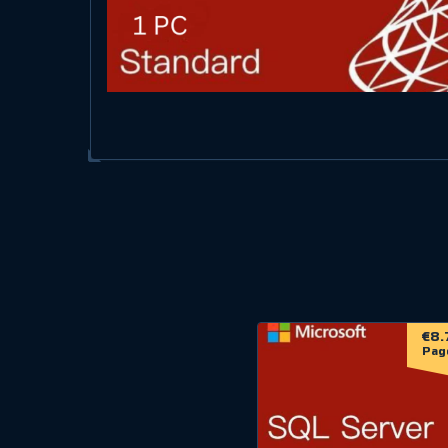
€8.
Pag