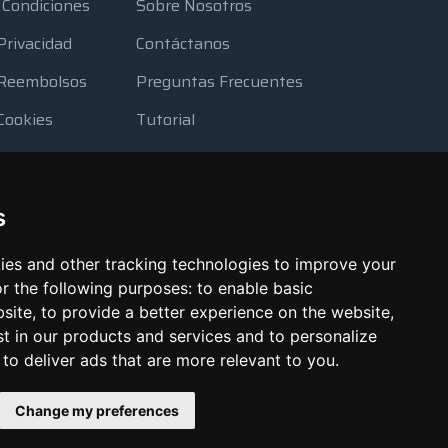
 Condiciones
Sobre Nosotros
 Privacidad
Contáctanos
e Reembolsos
Preguntas Frecuentes
 Cookies
Tutorial
ursos
Blog
eguridad
Métodos de Pago
s
a
Looking Glass
ies and other tracking technologies to improve your
Reportar Abuso
r the following purposes:
to enable basic
bsite
,
to provide a better experience on the website
,
st in our products and services and to personalize
,
to deliver ads that are more relevant to you
.
Change my preferences