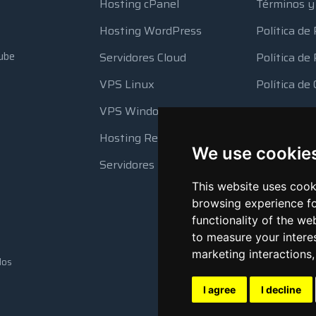
Hosting cPanel
Términos y
Hosting WordPress
Política de
ube
Servidores Cloud
Política d
VPS Linux
Política de
VPS Windows
Uso de Rec
Hosting Reseller
Copia de S
We use cookie
Automátic
Servidores Dedicados
This website uses cook
browsing experience fo
functionality of the we
to measure your intere
marketing interactions
dos
I agree
I decline