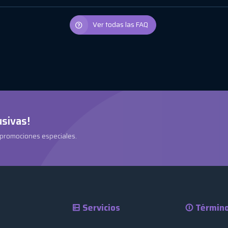
Ver todas las FAQ
usivas!
 promociones especiales.
Servicios
Término