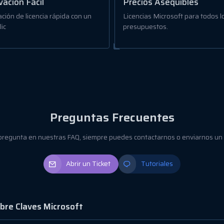
vación Fácil
Precios Asequibles
ación de licencia rápida con un
Licencias Microsoft para todos l
lic
presupuestos.
Preguntas Frecuentes
 pregunta en nuestras FAQ, siempre puedes contactarnos o enviarnos un
Abrir un Ticket
Tutoriales
bre Claves Microsoft