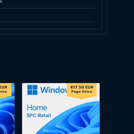
n.
EUR
€17.50 EUR
nico
Pago Único