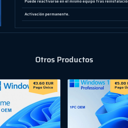
Puede reactivarse en el mismo equipo tras reinstalació
Activación permanente.
Otros Productos
€3.60 EUR
€5.00 
Pago Único
Pago Ú