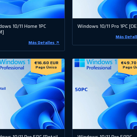
dows 10/11 Home 1PC
Windows 10/11 Pro 1PC [O
M]
Más Detal
Más Detalles
€16.60 EUR
€49.70
Pago Único
Pago Ú
ows 10/11 Pro 5PC [Retail
Windows 10/11 Pro 50PC