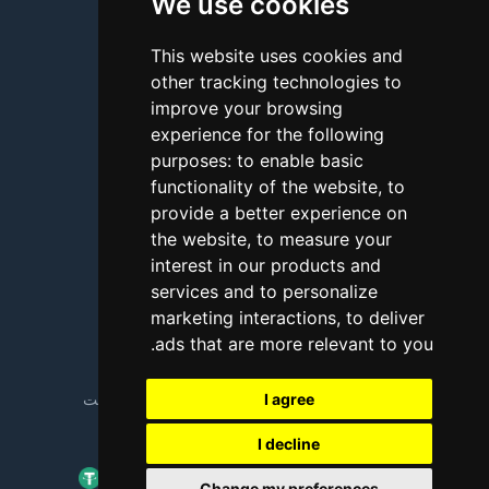
We use cookies
درباره ما
تماس با ما
This website uses cookies and
other tracking technologies to
سؤالات متداول
improve your browsing
آموزش
experience for the following
purposes:
to enable basic
بلاگ
functionality of the website
,
to
روش‌های پرداخت
provide a better experience on
the website
,
to measure your
نگاه فنی (Looking Glass)
interest in our products and
services and to personalize
گزارش سوءاستفاده
marketing interactions
,
to deliver
.
ads that are more relevant to you
Copyright © 2018 - 2026 کلیه حقوق محفوظ است
I agree
I decline
Change my preferences