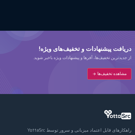
دریافت پیشنهادات و تخفیف‌های ویژه!
از جدیدترین تخفیف‌ها، آفرها و پیشنهادات ویژه باخبر شوید.
مشاهده تخفیف‌ها
راهکارهای قابل اعتماد میزبانی و سرور توسط YottaSrc