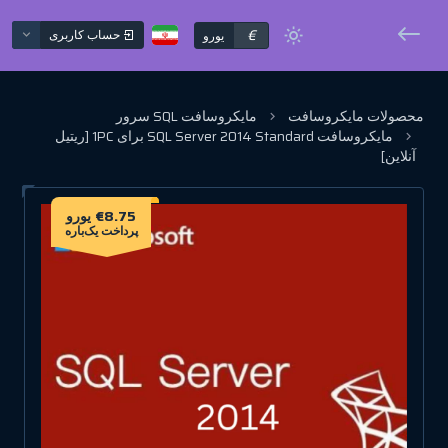
€
حساب کاربری
یورو
محصولات مایکروسافت
مایکروسافت SQL سرور
مایکروسافت SQL Server 2014 Standard برای 1PC [ریتیل
آنلاین]
€8.75 یورو
پرداخت یک‌باره