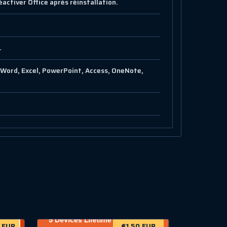
éactiver Office après réinstallation.
.
 Word, Excel, PowerPoint, Access, OneNote,
 EUR
€1.50 EUR