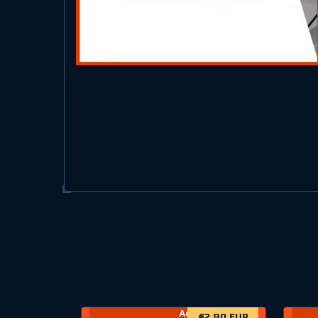
€2.90 EUR