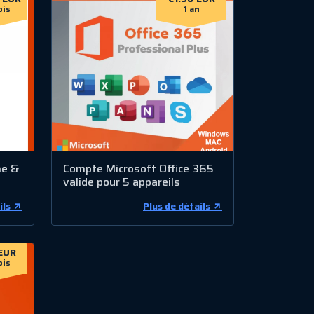
ois
1 an
me &
Compte Microsoft Office 365
valide pour 5 appareils
ils
Plus de détails
EUR
ois