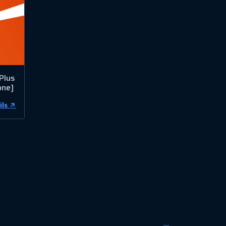
Plus
one]
ils