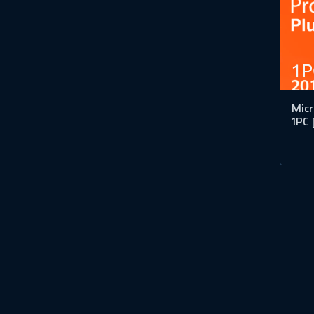
Micr
1PC 