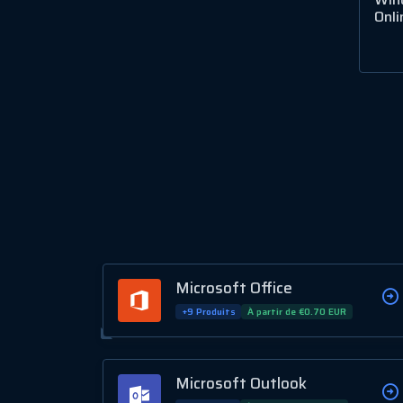
Onli
Microsoft Office
+9 Produits
À partir de €0.70 EUR
Microsoft Outlook