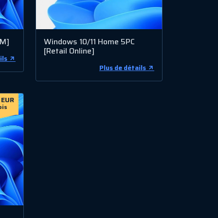
EM]
Windows 10/11 Home 5PC
[Retail Online]
ils
Plus de détails
 EUR
ois