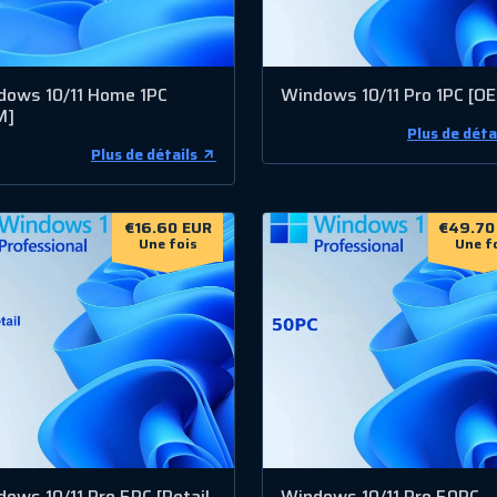
dows 10/11 Home 1PC
Windows 10/11 Pro 1PC [O
M]
Plus de déta
Plus de détails
€16.60 EUR
€49.70
Une fois
Une f
ows 10/11 Pro 5PC [Retail
Windows 10/11 Pro 50PC