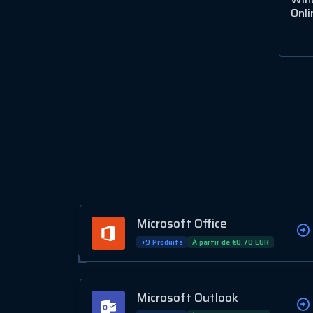
Onli
Microsoft Office
+9 Produits
À partir de €0.70 EUR
Microsoft Outlook