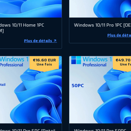
dows 10/11 Home 1PC
Windows 10/11 Pro 1PC [O
M]
Plus de déta
Plus de détails
€16.60 EUR
€49.70
Une fois
Une f
ows 10/11 Pro 5PC [Retail
Windows 10/11 Pro 50PC