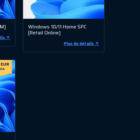
EM]
Windows 10/11 Home 5PC
[Retail Online]
ils
Plus de détails
 EUR
ois