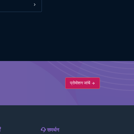
प्रोमोशन जांचें
ं
समर्थन