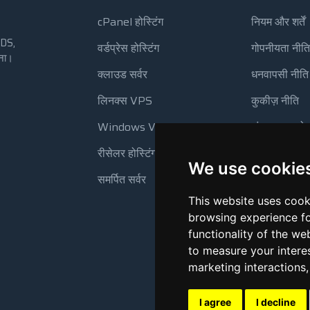
cPanel होस्टिंग
नियम और शर्तें
VDS,
वर्डप्रेस होस्टिंग
गोपनीयता नीति
रना।
।
क्लाउड सर्वर
धनवापसी नीति
लिनक्स VPS
कुकीज़ नीति
Windows VPS
संसाधन उपयो
रीसेलर होस्टिंग
स्वचालित बैक
We use cookie
समर्पित सर्वर
This website uses cook
browsing experience fo
functionality of the we
to measure your intere
marketing interactions
I agree
I decline