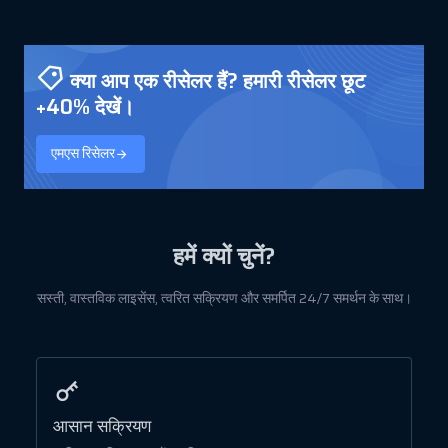
क्या आप एक रीसेलर हैं? हमारी रीसेलर छूट
+40% देखें।
एमएस रिसेलर
हमें क्यों चुनें?
सस्ती, वास्तविक लाइसेंस, त्वरित सक्रियण और समर्पित 24/7 समर्थन के साथ।
आसान सक्रियण
स