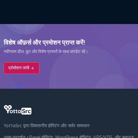
विशेष ऑफ़र्स और प्रमोशन प्राप्त करें!
नवीनतम डील, छूट और विशेष प्रचारों के साथ अपडेट रहें।
प्रोमोशन जांचें
YottaSrc द्वारा विश्वसनीय होस्टिंग और सर्वर समाधान
उच्च-प्रदर्शन cPanel होस्टिंग, WordPress होस्टिंग, VPS/VDS, और क्लाउड