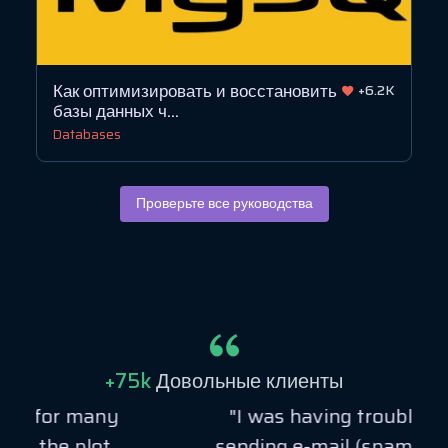
Как оптимизировать и восстановить
.7K
+6.2K
базы данных ч...
Databases
Проверьте все руководства
+75k
Довольные клиенты
"I was having trouble with
sending e-mail (spam errors).