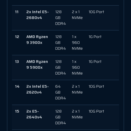
11
2x Intel E5-
128
2 x 1
10G Port
75 
2680v4
GB
NVMe
DDR4
12
AMD Ryzen
128
1 x
1G Port
150 
9 3900x
GB
960
DDR4
NVMe
13
AMD Ryzen
128
1 x
1G Port
150 
9 5900x
GB
960
DDR4
NVMe
14
2x Intel E5-
64
2 x 1
10G Port
150 
2620v4
GB
NVMe
DDR4
15
2x E5-
128
2 x 1
10G Port
330
2640v4
GB
NVMe
DDR4