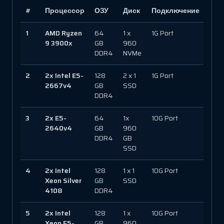
Про
#
Процессор
ОЗУ
Диск
Подключение
спо
1
AMD Ryzen
64
1 x
1G Port
150 
9 3900x
GB
960
DDR4
NVMe
2
2x Intel E5-
128
2 x 1
1G Port
150 
2667v4
GB
SSD
DDR4
3
2x E5-
64
1x
10G Port
330
2640v4
GB
960
DDR4
GB
SSD
4
2x Intel
128
1 x 1
10G Port
330
Xeon Silver
GB
SSD
4108
DDR4
5
2x Intel
128
1 x
10G Port
330
Xeon E5-
GB
960