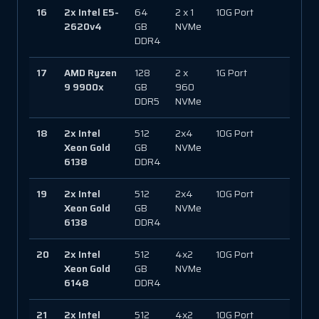
16
2x Intel E5-
64
2 x 1
10G Port
150 
2620v4
GB
NVMe
DDR4
17
AMD Ryzen
128
2 x
1G Port
150 
9 9900x
GB
960
DDR5
NVMe
18
2x Intel
512
2x4
10G Port
450
Xeon Gold
GB
NVMe
6138
DDR4
19
2x Intel
512
2x4
10G Port
130 
Xeon Gold
GB
NVMe
6138
DDR4
20
2x Intel
512
4x2
10G Port
250
Xeon Gold
GB
NVMe
6148
DDR4
21
2x Intel
512
4x2
10G Port
250