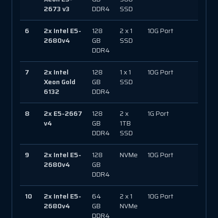
2673 v3
DDR4
SSD
6
2x Intel E5-
128
2 x 1
10G Port
150 
2680v4
GB
SSD
DDR4
7
2x Intel
128
1 x 1
10G Port
150 
Xeon Gold
GB
SSD
6132
DDR4
8
2x E5-2667
128
2 x
1G Port
150 
v4
GB
1TB
DDR4
SSD
9
2x Intel E5-
128
NVMe
10G Port
150 
2680v4
GB
DDR4
10
2x Intel E5-
64
2 x 1
10G Port
150 
2680v4
GB
NVMe
DDR4