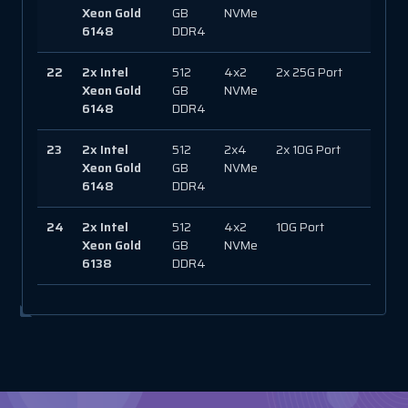
Xeon Gold
GB
NVMe
6148
DDR4
22
2x Intel
512
4x2
2x 25G Port
250
Xeon Gold
GB
NVMe
6148
DDR4
23
2x Intel
512
2x4
2x 10G Port
600
Xeon Gold
GB
NVMe
6148
DDR4
24
2x Intel
512
4x2
10G Port
250
Xeon Gold
GB
NVMe
6138
DDR4