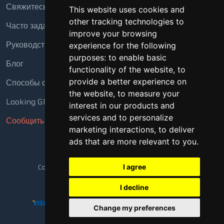
Свяжитесь с нами
This website uses cookies and
other tracking technologies to
Часто задаваемые вопросы
improve your browsing
Руководство
experience for the following
purposes:
to enable basic
Блог
functionality of the website
,
to
provide a better experience on
Способы оплаты
the website
,
to measure your
Looking Glass
interest in our products and
services and to personalize
Сообщить о нарушении
marketing interactions
,
to deliver
ads that are more relevant to you
.
Copyright © 2018 - 2026 Все права защищены
I agree
I decline
Change my preferences