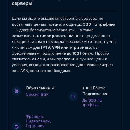
серверы
Если вы ищете высококачественные серверы по
доступным ценам, предлагающие до
900 ТБ трафика
— и даже безлимитные варианты — а также
возможность
игнорировать DMCA
в определённых
локациях, мы вам поможем! Независимо от того, нужны
ли они вам для
IPTV, VPN или стриминга
, мы
обеспечиваем подключение до
100 Гбит/с
. Просто
свяжитесь с нами
, и мы предложим лучшие цены и
условия, включая анонсирование диапазона IP через
ваш ASN, если это необходимо.
Объявление IP
1–100 Гбит/с
Подключение
Сессия BGP
До 900 ТБ
трафика
Франция,
Нидерланды,
Германия