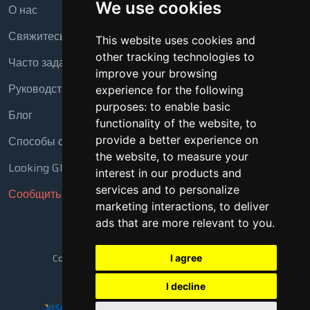
We use cookies
О нас
Свяжитесь с нами
This website uses cookies and
other tracking technologies to
Часто задаваемые вопросы
improve your browsing
Руководство
experience for the following
purposes:
to enable basic
Блог
functionality of the website
,
to
provide a better experience on
Способы оплаты
the website
,
to measure your
Looking Glass
interest in our products and
services and to personalize
Сообщить о нарушении
marketing interactions
,
to deliver
ads that are more relevant to you
.
Copyright © 2018 - 2026 Все права защищены
I agree
I decline