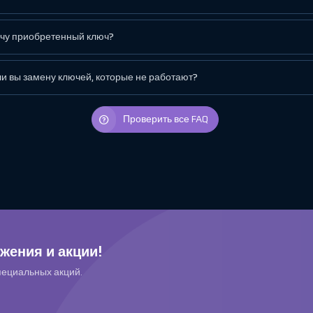
учу приобретенный ключ?
и вы замену ключей, которые не работают?
Проверить все FAQ
жения и акции!
пециальных акций.