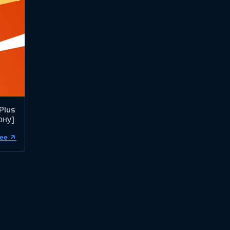
Plus
ону]
ее