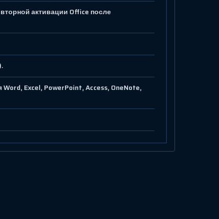
овторной активации Office после
.
ord, Excel, PowerPoint, Access, OneNote,