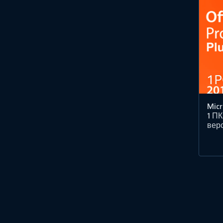
Micr
1 ПК
вер