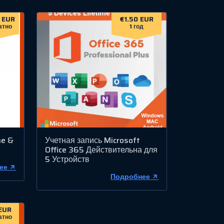
 EUR
€1.50 EUR
атно
1 год
me &
Учетная запись Microsoft
Office 365 Действительна для
5 Устройств
ее
Подробнее
EUR
атно