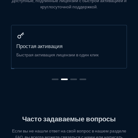
Доступные, подлинные лицензии с быстрой активацией и
круглосуточной поддержкой.
Простая активация
Быстрая активация лицензии в один клик
Б
Часто задаваемые вопросы
Если вы не нашли ответ на свой вопрос в нашем разделе
FAQ, вы всегда можете связаться с нами или написать