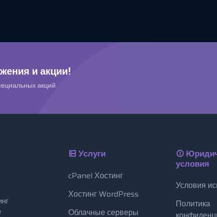
жения и акции!
пециальных акций.
Услуги
Юридич
условия
cPanel Хостинг
Условия ис
Хостинг WordPress
инг
Политика
е
Облачные серверы
конфиденц