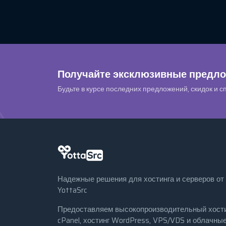
Получайте эксклюзивные предло
Будьте в курсе последних предложений, скидок и с
Надежные решения для хостинга и серверов от
YottaSrc
Предоставляем высокопроизводительный хост
cPanel, хостинг WordPress, VPS/VDS и облачны