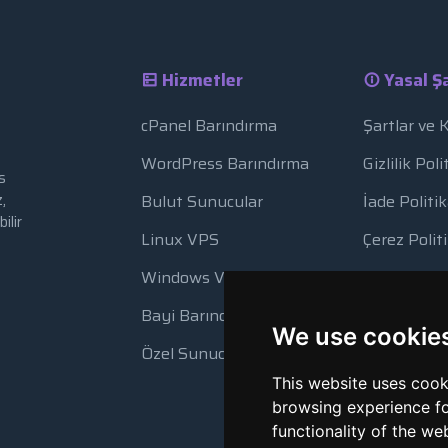
Hizmetler
Yasal Şa
cPanel Barındırma
Şartlar ve 
WordPress Barındırma
Gizlilik Poli
s
,
Bulut Sunucular
İade Politik
ilir
Linux VPS
Çerez Polit
Windows VPS
Kaynak Kul
Bayi Barındırma
Otomatik 
We use cookie
Özel Sunucular
This website uses cook
browsing experience fo
functionality of the we