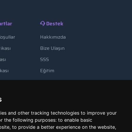
rtlar
Destek
Koşullar
Hakkımızda
tikası
Bize Ulaşın
ası
SSS
ikası
Eğitim
lanımı
Blog
Yedekleme
Ödeme Yöntemleri
s
Görüntüleme Aracı
ies and other tracking technologies to improve your
Kötüye Kullanım Bildir
r the following purposes:
to enable basic
bsite
,
to provide a better experience on the website
,