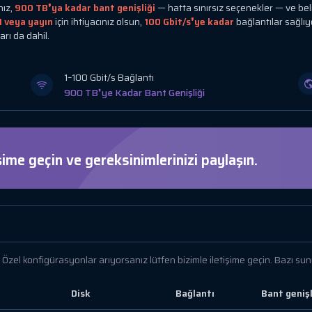
nız,
900 TB❜ya kadar bant genişliği
— hatta sınırsız seçenekler — ve bel
N veya yayın
için ihtiyacınız olsun,
100 Gbit/s❜ye kadar
bağlantılar sağlı
rı da dahil.
1–100 Gbit/s Bağlantı
900 TB❜ye Kadar Bant Genişliği
ime geçin ve gereksinimlerinizi paylaşın.
Özel konfigürasyonlar arıyorsanız lütfen bizimle iletişime geçin. Bazı sunu
Disk
Bağlantı
Bant genişl