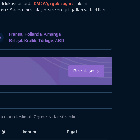
irli lokasyonlarda
DMCA❜yı yok sayma
imkanı
yoruz. Sadece
bize ulaşın
, size en iyi fiyatları ve teklifleri
Fransa, Hollanda, Almanya
Birleşik Krallık, Türkiye, ABD
Bize ulaşın
cuların teslimatı 7 güne kadar sürebilir.
iği
konum
Fiyat