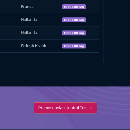
Fransa
€375 EUR /Ay
Hollanda
€375 EUR /Ay
Hollanda
€390 EUR /Ay
Birleşik Krallık
€390 EUR /Ay
Promosyonları Kontrol Edin