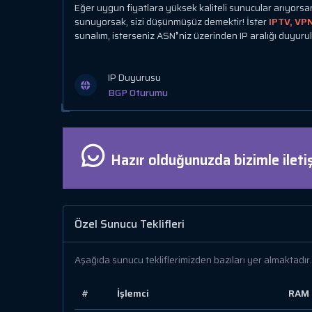
Eğer uygun fiyatlara yüksek kaliteli sunucular arıyorsa
sunuyorsak, sizi düşünmüşüz demektir! İster
IPTV, VP
sunalım, isterseniz ASN❜niz üzerinden IP aralığı duyurula
IP Duyurusu
BGP Oturumu
Hazır olduğunuzda bizimle iletiş
Özel Sunucu Teklifleri
Aşağıda sunucu tekliflerimizden bazıları yer almaktadır. 
#
İşlemci
RAM