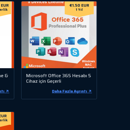
 EUR
€1.50 EUR
erlik
1 Yıl
me &
Microsoft Office 365 Hesabı 5
Cihaz için Geçerli
ntı
Daha Fazla Ayrıntı
EUR
erlik