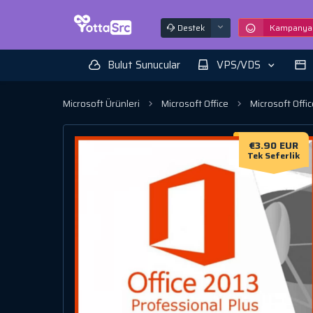
Destek
Kampanyal
Bulut Sunucular
VPS/VDS
Microsoft Ürünleri
Microsoft Office
Microsoft Offi
€3.90 EUR
Tek Seferlik