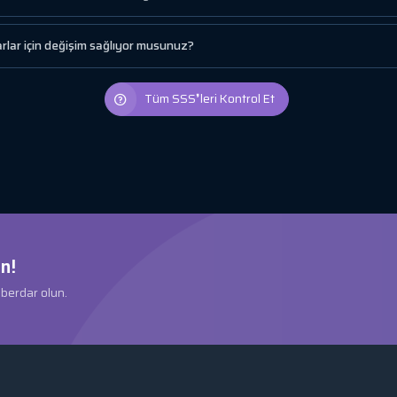
lar için değişim sağlıyor musunuz?
Tüm SSS❜leri Kontrol Et
n!
aberdar olun.