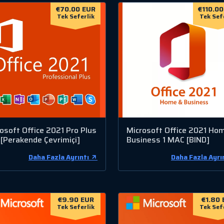
€70.00 EUR
€110.00
Tek Seferlik
Tek Sef
osoft Office 2021 Pro Plus
Microsoft Office 2021 Ho
[Perakende Çevrimiçi]
Business 1 MAC [BIND]
Daha Fazla Ayrıntı
Daha Fazla Ayrı
€9.90 EUR
€1.80 
Tek Seferlik
Tek Sef