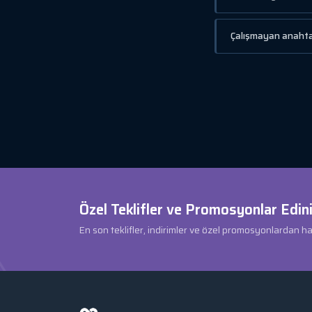
Çalışmayan anahtar
Özel Teklifler ve Promosyonlar Edini
En son teklifler, indirimler ve özel promosyonlardan h