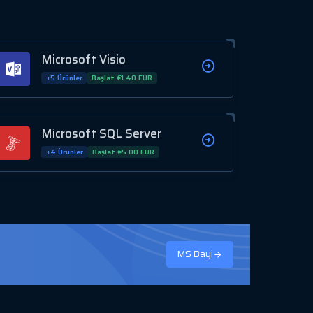
Microsoft Visio
+5 Ürünler
Başlat €1.40 EUR
Microsoft SQL Server
+4 Ürünler
Başlat €5.00 EUR
MS Bayi