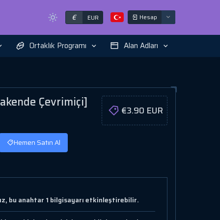
€
Hesap
EUR
Ortaklık Programı
Alan Adları
rakende Çevrimiçi]
€3.90 EUR
Hemen Satın Al
, bu anahtar 1 bilgisayarı etkinleştirebilir.