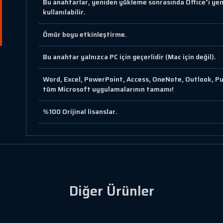
Bu anahtarlar, yeniden yükleme sonrasında Office❜i yen
kullanılabilir.
Ömür boyu etkinleştirme.
Bu anahtar yalnızca PC için geçerlidir (Mac için değil).
Word, Excel, PowerPoint, Access, OneNote, Outlook, Pub
tüm Microsoft uygulamalarının tamamı!
%100 Orijinal lisanslar.
Diğer Ürünler