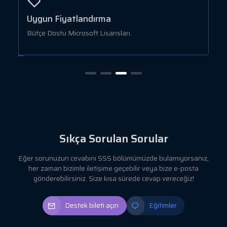
Uygun Fiyatlandırma
O
Bütçe Dostu Microsoft Lisansları.
%
Sıkça Sorulan Sorular
Eğer sorunuzun cevabını SSS bölümümüzde bulamıyorsanız,
her zaman bizimle iletişime geçebilir veya bize e-posta
gönderebilirsiniz. Size kısa sürede cevap vereceğiz!
Destek bileti açın
Eğitimler