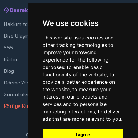
Destek
We use cookies
Hakkımızda
Bize Ulaşın
This website uses cookies and
other tracking technologies to
SSS
improve your browsing
Eğitim
experience for the following
purposes:
to enable basic
Blog
functionality of the website
,
to
Ödeme Yöntemleri
provide a better experience on
the website
,
to measure your
Görüntüleme Aracı
interest in our products and
services and to personalize
Kötüye Kullanım Bildir
marketing interactions
,
to deliver
ads that are more relevant to you
.
Copyright © 2018 - 2026 Tüm Hakları Saklıdır
I agree