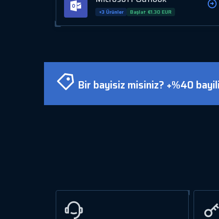
+3 Ürünler
Başlat €1.30 EUR
Bir bayisiz misiniz? +%40 bayilik