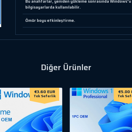
Bu anahtarlar, yeniden yükleme sonrasında Windows❜u y
bilgisayarlarda kullanılabilir.
Ömür boyu etkinleştirme.
Diğer Ürünler
€3.60 EUR
€5.00 
Tek Seferlik
Tek Sef