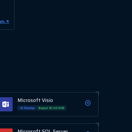
ntı
Microsoft Visio
+5 Ürünler
Başlat €1.40 EUR
Microsoft SQL Server