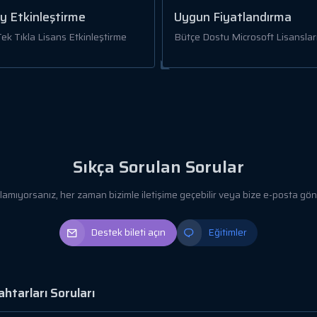
y Etkinleştirme
Uygun Fiyatlandırma
 Tek Tıkla Lisans Etkinleştirme
Bütçe Dostu Microsoft Lisansları
Sıkça Sorulan Sorular
yorsanız, her zaman bizimle iletişime geçebilir veya bize e-posta gönde
Destek bileti açın
Eğitimler
htarları Soruları