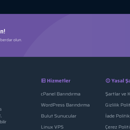
n!
aberdar olun.
Hizmetler
Yasal Şa
cPanel Barındırma
Şartlar ve 
WordPress Barındırma
Gizlilik Poli
s
,
Bulut Sunucular
İade Politik
ilir
Linux VPS
Çerez Polit