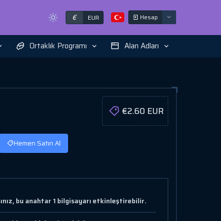
€
Hesap
EUR
Ortaklık Programı
Alan Adları
€2.60 EUR
Hemen Satın Al
z, bu anahtar 1 bilgisayarı etkinleştirebilir.