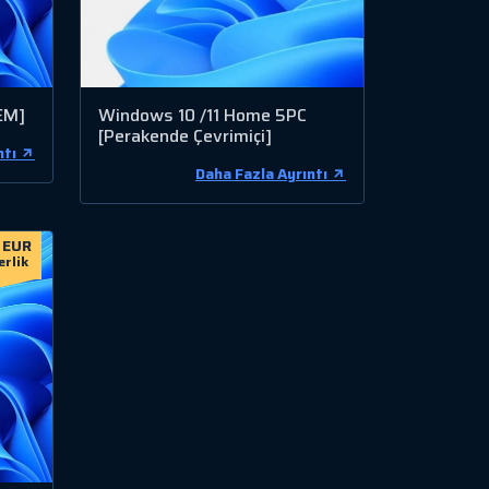
EM]
Windows 10 /11 Home 5PC
[Perakende Çevrimiçi]
ntı
Daha Fazla Ayrıntı
 EUR
erlik