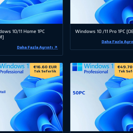
dows 10/11 Home 1PC
Windows 10 /11 Pro 1PC [O
M]
Daha Fazla Ayrı
Daha Fazla Ayrıntı
€16.60 EUR
€49.70
Tek Seferlik
Tek Sef