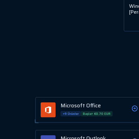
Wind
[Per
Microsoft Office
+9 Ürünler
Başlat €0.70 EUR
Microsoft Outlook