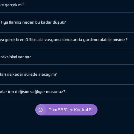
 ve gerçek mi?
a fiyatlarınız neden bu kadar düşük?
ı gerektiren Office aktivasyonu konusunda yardımcı olabilir misiniz?
reksinimi var mı?
tarı ne kadar sürede alacağım?
lar için değişim sağlıyor musunuz?
Tüm SSS❜leri Kontrol Et