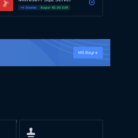
+4 Ürünler
Başlat €5.00 EUR
MS Bayi