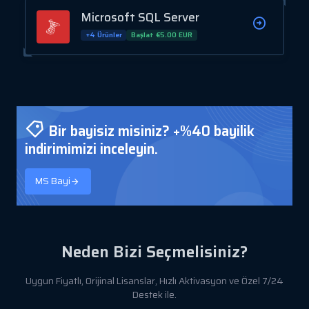
Microsoft SQL Server
+4 Ürünler
Başlat €5.00 EUR
Bir bayisiz misiniz? +%40 bayilik
indirimimizi inceleyin.
MS Bayi
Neden Bizi Seçmelisiniz?
Uygun Fiyatlı, Orijinal Lisanslar, Hızlı Aktivasyon ve Özel 7/24
Destek ile.