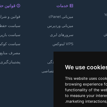
خدمات
قوانین ح
میزبانی cPanel
قوانین و شرا
میزبانی وردپرس
سیاست حفظ
یش
سرورهای ابری
سیاست بازپر
VPS لینوکس
سیاست کوکی‌
VPS ویندوز
مصرف منابع
میزبانی نمایندگی
پشتیبان‌گیری 
We use cookie
سرورهای اختصاصی
This website uses cook
browsing experience fo
functionality of the we
to measure your intere
.
marketing interactions