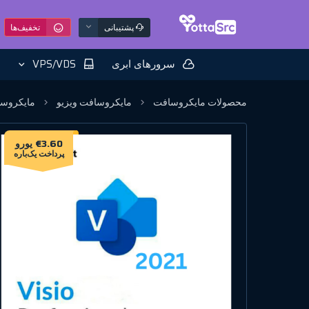
پشتیبانی
تخفیف‌ها
سرورهای ابری
VPS/VDS
محصولات مایکروسافت
مایکروسافت ویزیو
مایکروسافت Visio 2021 Professional برا
€3.60 یورو
پرداخت یک‌باره