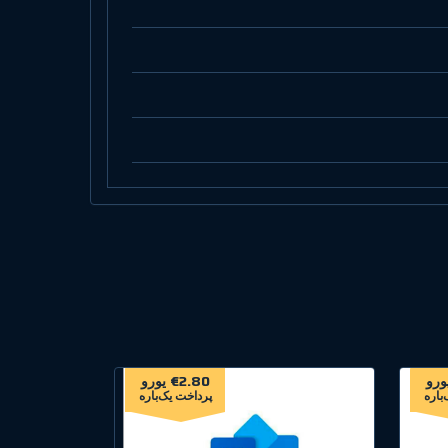
€2.80 یورو
باره
پرداخت یک‌باره