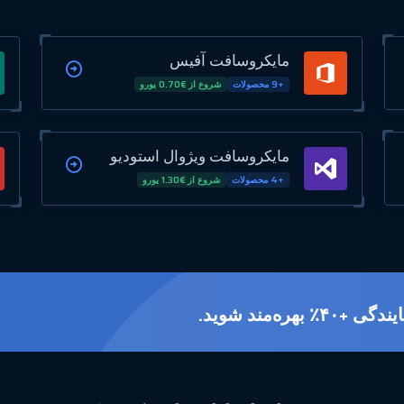
مایکروسافت آفیس
+9 محصولات
شروع از €0.70 یورو
مایکروسافت ویژوال استودیو
+4 محصولات
شروع از €1.30 یورو
ه‌مند شوید.