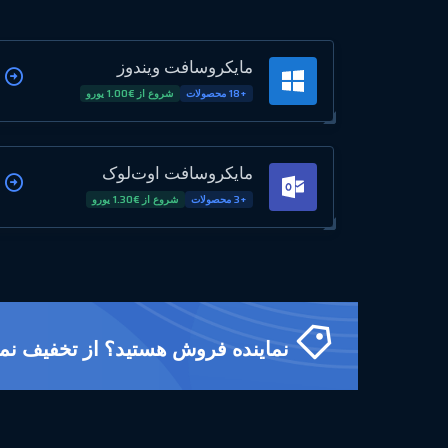
مایکروسافت ویندوز
+18 محصولات
شروع از €1.00 یورو
مایکروسافت اوت‌لوک
+3 محصولات
شروع از €1.30 یورو
نماینده فروش هستید؟ از تخفیف نمایندگی +۴۰٪ بهر