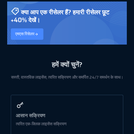
क्या आप एक रीसेलर हैं? हमारी रीसेलर छूट
+40% देखें।
एमएस रिसेलर
हमें क्यों चुनें?
सस्ती, वास्तविक लाइसेंस, त्वरित सक्रियण और समर्पित 24/7 समर्थन के साथ।
आसान सक्रियण
स
त्वरित एक-क्लिक लाइसेंस सक्रियण
ब