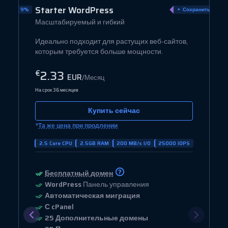
Starter WordPress
ранить 9%
Сохранить 45%
Масштабируемый и гибкий
Идеально подходит для растущих веб-сайтов,
которым требуется больше мощности.
2.33
€
EUR
/Месяц
На срок 36 месяцев
Купить сейчас
*
Та же цена при продлении
2.5 Core CPU
2.5GB RAM
200 MB/s I/O
25000 IOPS
Бесплатный домен
WordPress
Панель управления
Автоматическая миграция
С cPanel
25 Дополнительные домены