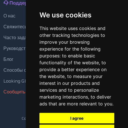
Поддержка
We use cookies
О нас
Свяжитесь с нами
This website uses cookies and
other tracking technologies to
Часто задаваемые вопросы
improve your browsing
Руководство
experience for the following
purposes:
to enable basic
Блог
functionality of the website
,
to
Способы оплаты
provide a better experience on
the website
,
to measure your
Looking Glass
interest in our products and
services and to personalize
Сообщить о нарушении
marketing interactions
,
to deliver
ads that are more relevant to you
.
Copyright © 2018 - 2026 Все права защищены
I agree