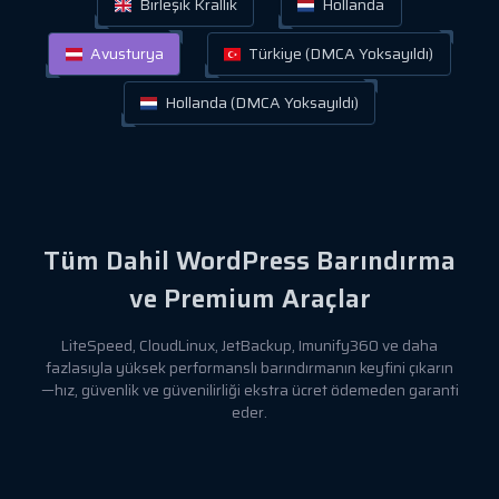
Birleşik Krallık
Hollanda
Avusturya
Türkiye (DMCA Yoksayıldı)
Hollanda (DMCA Yoksayıldı)
Tüm Dahil WordPress Barındırma
ve Premium Araçlar
LiteSpeed, CloudLinux, JetBackup, Imunify360 ve daha
fazlasıyla yüksek performanslı barındırmanın keyfini çıkarın
—hız, güvenlik ve güvenilirliği ekstra ücret ödemeden garanti
eder.