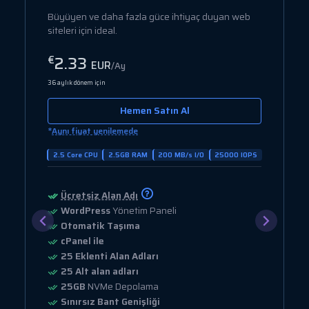
Büyüyen ve daha fazla güce ihtiyaç duyan web
siteleri için ideal.
2.33
€
EUR
/Ay
36 aylık dönem için
Hemen Satın Al
*
Aynı fiyat yenilemede
2.5 Core CPU
2.5GB RAM
200 MB/s I/O
25000 IOPS
Ücretsiz Alan Adı
WordPress
Yönetim Paneli
Otomatik Taşıma
cPanel ile
25 Eklenti Alan Adları
25 Alt alan adları
25GB
NVMe Depolama
Sınırsız Bant Genişliği