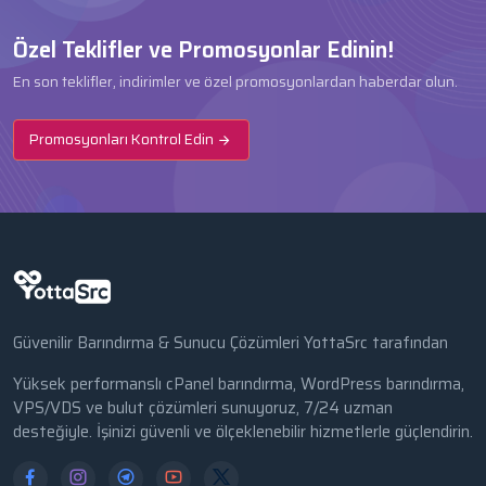
Özel Teklifler ve Promosyonlar Edinin!
En son teklifler, indirimler ve özel promosyonlardan haberdar olun.
Promosyonları Kontrol Edin
Güvenilir Barındırma & Sunucu Çözümleri YottaSrc tarafından
Yüksek performanslı cPanel barındırma, WordPress barındırma,
VPS/VDS ve bulut çözümleri sunuyoruz, 7/24 uzman
desteğiyle. İşinizi güvenli ve ölçeklenebilir hizmetlerle güçlendirin.