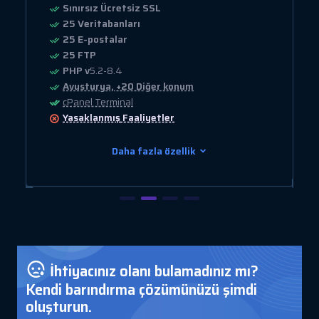
Sınırsız Ücretsiz SSL
25 Veritabanları
25 E-postalar
25 FTP
PHP v
5.2-8.4
Avusturya, +20 Diğer konum
cPanel Terminal
Yasaklanmış
Faaliyetler
Daha fazla özellik
İhtiyacınız olanı bulamadınız mı?
Kendi barındırma çözümünüzü şimdi
oluşturun.