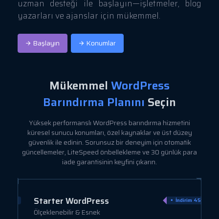
uzman desteği ile başlayın—işletmeler, blog
yazarları ve ajanslar için mükemmel.
Başlayın
Konumlar
Mükemmel
WordPress
Barındırma Planını
Seçin
Yüksek performanslı WordPress barındırma hizmetini
küresel sunucu konumları, özel kaynaklar ve üst düzey
güvenlik ile edinin. Sorunsuz bir deneyim için otomatik
güncellemeler, LiteSpeed önbellekleme ve 30 günlük para
iade garantisinin keyfini çıkarın.
Starter WordPress
irim 9%
İndirim 45%
Ölçeklenebilir & Esnek