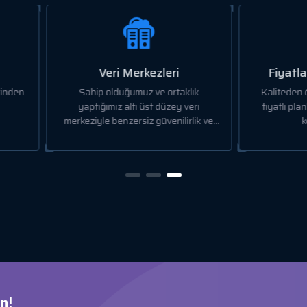
Veri Merkezleri
Fiyatlandırma ve Kali
Sahip olduğumuz ve ortaklık
Kaliteden ödün vermeden, uy
yaptığımız altı üst düzey veri
fiyatlı planlarımızla en iyi değ
eziyle benzersiz güvenilirlik ve
keyfini çıkarın.
performans sunuyoruz.
n!