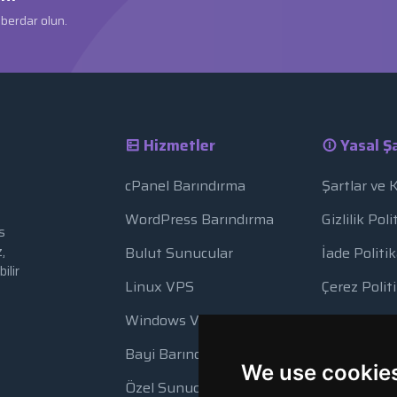
aberdar olun.
Hizmetler
Yasal Şa
cPanel Barındırma
Şartlar ve 
WordPress Barındırma
Gizlilik Poli
s
,
Bulut Sunucular
İade Politik
ilir
Linux VPS
Çerez Polit
Windows VPS
Kaynak Kul
Bayi Barındırma
Otomatik 
We use cookie
Özel Sunucular