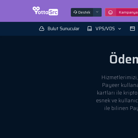
Destek
Kampanyal
Bulut Sunucular
VPS/VDS
Öde
Hizmetlerimizi
Payeer kullana
kartları ile krip
esnek ve kullanıc
ile bilinen Pa