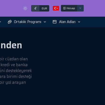
€
Hesap
EUR
Ortaklık Programı
Alan Adları
inden
bir cüzdan olan
 kredi ve banka
rini destekleyerek
ara birimi desteği
 bir yol arayan