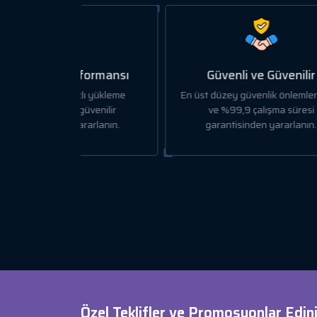
formansı
Güvenli ve Güvenilir
lı yükleme
En üst düzey güvenlik önlemlerinden
üvenilir
ve %99,9 çalışma süresi
arlanın.
garantisinden yararlanın.
merk
Özel Teklifler ve Promosyonlar Edini