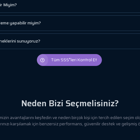
ir Miyim?
deme yapabilir miyim?
eklerini sunuyoruz?
Tüm SSS❜leri Kontrol Et
Neden Bizi Seçmelisiniz?
mizin avantajlarını keşfedin ve neden birçok kişi için tercih edilen seçim
rınızı karşılamak için benzersiz performans, güvenilir destek ve gelişmiş 