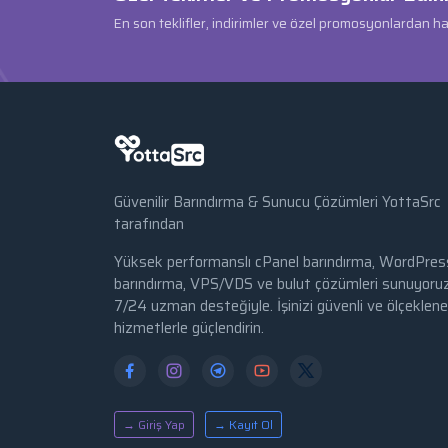
En son teklifler, indirimler ve özel promosyonlardan h
Güvenilir Barındırma & Sunucu Çözümleri YottaSrc
tarafından
Yüksek performanslı cPanel barındırma, WordPres
barındırma, VPS/VDS ve bulut çözümleri sunuyoruz
7/24 uzman desteğiyle. İşinizi güvenli ve ölçekleneb
hizmetlerle güçlendirin.
→ Giriş Yap
→ Kayıt Ol