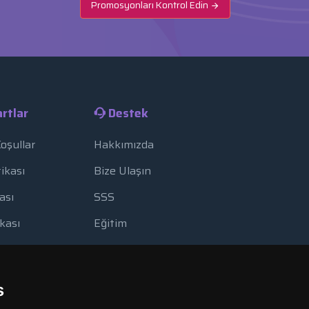
Promosyonları Kontrol Edin
rtlar
Destek
Koşullar
Hakkımızda
tikası
Bize Ulaşın
ası
SSS
ikası
Eğitim
lanımı
Blog
Yedekleme
Ödeme Yöntemleri
s
Görüntüleme Aracı