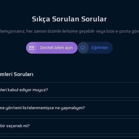
Sıkça Sorulan Sorular
yorsanız, her zaman bizimle iletişime geçebilir veya bize e-posta gönde
Destek bileti açın
Eğitimler
leri Soruları
leri kabul ediyor muyuz?
eme yöntemi listelenmemişse ne yapmalıyım?
bir seçenek mi?