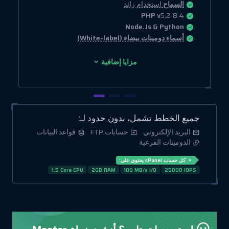
السماح
استخدام زائد
PHP v
5.2-8.4
Node.Js & Python
أسماء دومينات بيضاء (White-label)
مزايا إضافية
جميع الخطط تشمل، بدون حدود لـ:
البريد الإلكتروني
حسابات FTP
قواعد البيانات
الدومينات الفرعية
كل حساب cPanel يحتوي على:
1.5 Core CPU
2GB RAM
100 MB/s I/O
25000 IOPS