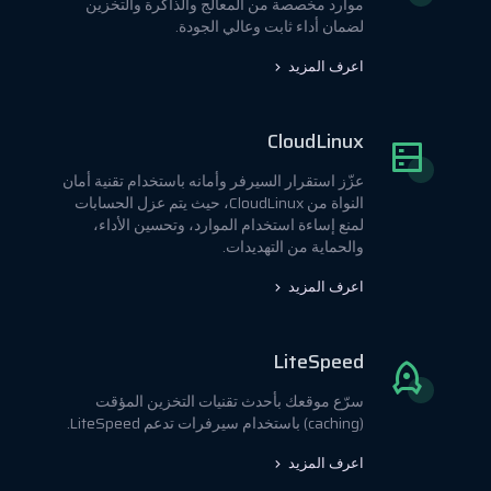
موارد مخصصة من المعالج والذاكرة والتخزين
لضمان أداء ثابت وعالي الجودة.
اعرف المزيد
CloudLinux
عزّز استقرار السيرفر وأمانه باستخدام تقنية أمان
النواة من CloudLinux، حيث يتم عزل الحسابات
لمنع إساءة استخدام الموارد، وتحسين الأداء،
والحماية من التهديدات.
اعرف المزيد
LiteSpeed
سرّع موقعك بأحدث تقنيات التخزين المؤقت
(caching) باستخدام سيرفرات تدعم LiteSpeed.
اعرف المزيد