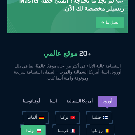
لم تجد ما تحتاجه؟ أنشئ خطة Master
ريسيلر مخصصة لك الآن.
اتصل بنا
+20
موقع عالمي
استضافة عالية الأداء في أكثر من +20 موقعًا عالميًا، بما في ذلك
أوروبا، آسيا، أمريكا الشمالية والمزيد — لضمان استضافة سريعة
وموثوقة وآمنة أينما كنت.
أوروبا
أمريكا الشمالية
آسيا
أوقيانوسيا
فنلندا
تركيا
ألمانيا
رومانيا
فرنسا
بولندا