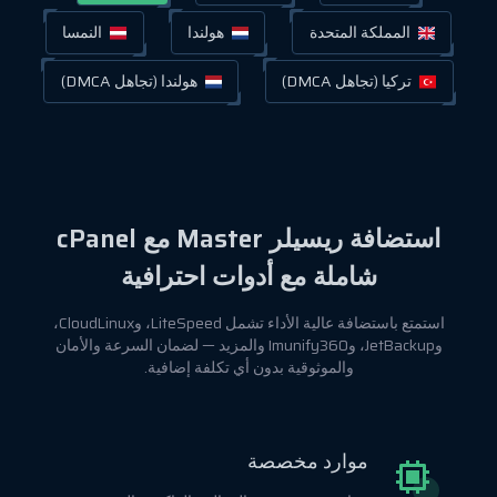
المملكة المتحدة
هولندا
النمسا
تركيا (تجاهل DMCA)
هولندا (تجاهل DMCA)
استضافة ريسيلر Master مع cPanel
شاملة مع أدوات احترافية
استمتع باستضافة عالية الأداء تشمل LiteSpeed، وCloudLinux،
وJetBackup، وImunify360 والمزيد — لضمان السرعة والأمان
والموثوقية بدون أي تكلفة إضافية.
موارد مخصصة