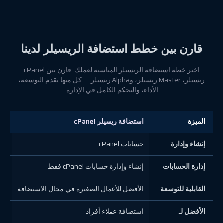
قارن بين خطط استضافة الريسيلر لدينا
اختر خطة استضافة الريسيلر المناسبة لعملك. قارن بين cPanel
ريسيلر، Master ريسيلر، وAlpha ريسيلر — كل منها يقدم التوسعة،
الأداء، والتحكم الكامل في الإدارة.
الميزة
استضافة ريسيلر cPanel
ريسيلر l
إنشاء وإدارة
حسابات cPanel
 WHM
إدارة الحسابات
إنشاء وإدارة حسابات cPanel فقط
إنشا
القابلية للتوسعة
الأفضل للأعمال الصغيرة في مجال الاستضافة
الت
الأفضل لـ
استضافة عملاء أفراد
إدا