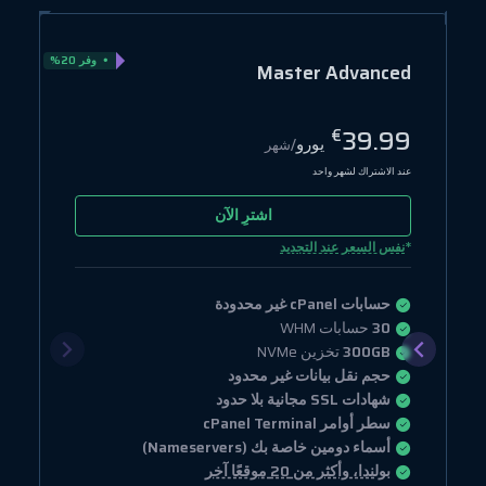
وفر 20%
Master Advanced
39.99
€
يورو
/شهر
عند الاشتراك لشهر واحد
اشترِ الآن
*
نفس السعر عند التجديد
حسابات cPanel غير محدودة
30
حسابات WHM
300GB
تخزين NVMe
حجم نقل بيانات غير محدود
شهادات SSL مجانية بلا حدود
سطر أوامر cPanel Terminal
أسماء دومين خاصة بك (Nameservers)
بولندا، وأكثر من 20 موقعًا آخر