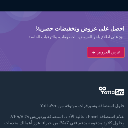
احصل على عروض وتخفيضات حصرية!
ابقَ على اطلاع بآخر العروض، الخصومات، والترقيات الخاصة.
عرض العروض
حلول استضافة وسيرفرات موثوقة من YottaSrc
نقدّم استضافة cPanel عالية الأداء، استضافة وردبريس VPS/VDS،
وحلول كلاود مدعومة بدعم فني 24/7 من خبراء. عزز أعمالك بخدمات