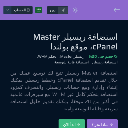
€
الحساب
يورو
استضافة ريسيلر Master
cPanel، موقع بولندا
خصم حتى 20%:
ريسيلر Master,
تحكم WHM,
استضافة ريسيلر,
استضافة قابلة للتوسعة
استضافة Master ريسيلر تتيح لك توسيع عملك من
خلال تقديم استضافة cPanel وخطط ريسيلر. يمكنك
إنشاء وإدارة وبيع حسابات ريسيلر، والتصرف كمزود
استضافة بتحكم كامل عبر WHM. مع سيرفرات عالمية
في أكثر من 20 موقعًا، يمكنك تقديم حلول استضافة
سريعة وقابلة للتوسعة وآمنة.
لماذا نحن؟
ابدأ الآن