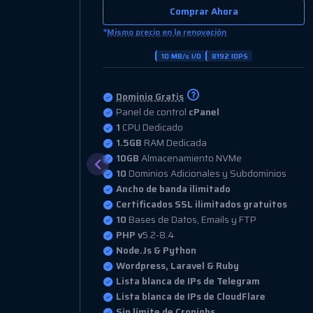
Comprar Ahora
*
Mismo precio en la renovación
15 MB/s I/O
8192 IOPS
Dominio Gratis
Panel de control
cPanel
1.5
CPU Dedicado
2GB
RAM Dedicada
25GB
Almacenamiento NVMe
inios
25
Dominios Adicionales y Subdominios
Ancho de banda ilimitado
uitos
Certificados SSL ilimitados gratuitos
25
Bases de Datos, Emails y FTP
PHP v
5.2-8.4
Node.Js & Python
Wordpress, Laravel & Ruby
Lista blanca de IPs de Telegram
Lista blanca de IPs de CloudFlare
Sin límite de Cronjobs