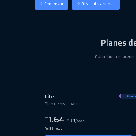
Comenzar
Otras ubicaciones
Planes d
Obtén hosting premium
Popular
Pro
Ahorra 80%
Ahorr
Plan intermedio
3.06
€
EUR
/Mes
Por 36 meses