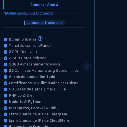
Comprar Ahora
*
Mismo precio en la renovación
30 MB/s I/O
12288 IOPS
Dominio Gratis
Panel de control
cPanel
4
CPU Dedicado
4GB
RAM Dedicada
100GB
Almacenamiento NVMe
100
Dominios Adicionales y Subdominios
Ancho de banda ilimitado
Certificados SSL ilimitados gratuitos
100
Bases de Datos, Emails y FTP
PHP v
5.2-8.4
Node.Js & Python
Wordpress, Laravel & Ruby
Lista blanca de IPs de Telegram
Lista blanca de IPs de CloudFlare
Sin límite de Cronjobs