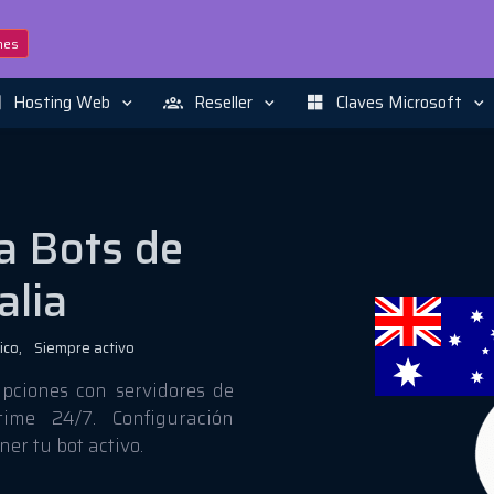
nes
Hosting Web
Reseller
Claves Microsoft
a Bots de
alia
co,
Siempre activo
upciones con servidores de
time 24/7. Configuración
er tu bot activo.