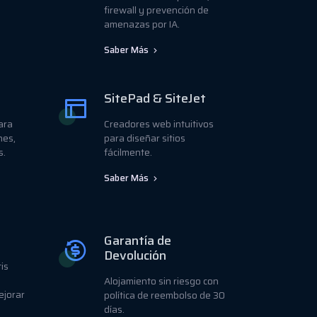
firewall y prevención de
amenazas por IA.
Saber Más
SitePad & SiteJet
para
Creadores web intuitivos
nes,
para diseñar sitios
s.
fácilmente.
Saber Más
Garantía de
Devolución
is
Alojamiento sin riesgo con
ejorar
política de reembolso de 30
días.