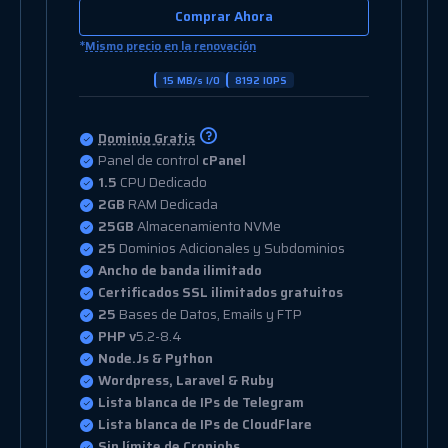
Comprar Ahora
*
Mismo precio en la renovación
20 MB/s I/O
8192 IOPS
Dominio Gratis
Panel de control
cPanel
2
CPU Dedicado
2.5GB
RAM Dedicada
50GB
Almacenamiento NVMe
25
Dominios Adicionales y Subdominios
Ancho de banda ilimitado
Certificados SSL ilimitados gratuitos
50
Bases de Datos, Emails y FTP
PHP v
5.2-8.4
Node.Js & Python
Wordpress, Laravel & Ruby
Lista blanca de IPs de Telegram
Lista blanca de IPs de CloudFlare
Sin límite de Cronjobs