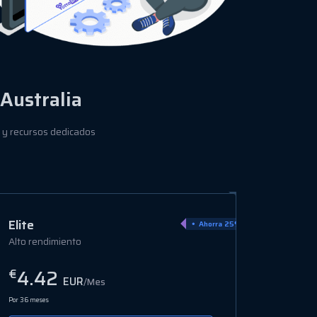
Australia
s y recursos dedicados
Ultra
Ahorra 15%
Nivel empresarial
6.94
€
EUR
/Mes
Por 36 meses