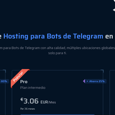
e
Hosting para Bots de Telegram
en 
 para Bots de Telegram con alta calidad, múltiples ubicaciones globale
solo para ti.
Elite
a 25%
Ahorra 25%
Alto rendimiento
4.42
€
EUR
/Mes
Por 36 meses