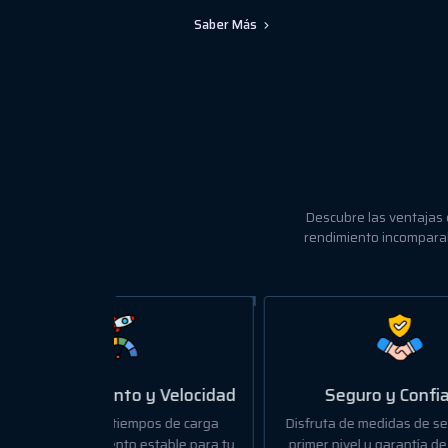
Saber Más
Descubre las ventajas 
rendimiento incomparab
y Velocidad
Seguro y Confiable
os de carga
Disfruta de medidas de seguridad de
Pos
stable para tu
primer nivel y garantía de 99.9% de
centr