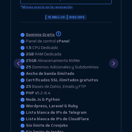
*
Mismo precio en la renovación
15 MB/s I/O
8192 IOPS
Dominio Gratis
Panel de control
cPanel
1.5
CPU Dedicado
2GB
RAM Dedicada
25GB
Almacenamiento NVMe
25
Dominios Adicionales y Subdominios
Ancho de banda ilimitado
Certificados SSL ilimitados gratuitos
25
Bases de Datos, Emails y FTP
PHP v
5.2-8.4
Node.Js & Python
Wordpress, Laravel & Ruby
Lista blanca de IPs de Telegram
Lista blanca de IPs de CloudFlare
Sin límite de Cronjobs
Sin límite de Inodes