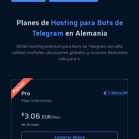
Planes de
Hosting para Bots de
Telegram
en Alemania
Obtén hosting premium para Bots de Telegram con alta
calidad, múltiples ubicaciones globales y recursos dedicados
solo para ti.
Popular
Pro
rra 80%
Ahorra 25%
Plan intermedio
3.06
€
EUR
/Mes
Por 36 meses
Comprar Ahora