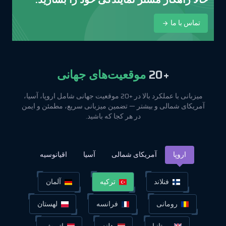
تماس با ما
+20
موقعیت‌های جهانی
میزبانی با عملکرد بالا در +20 موقعیت جهانی شامل اروپا، آسیا،
آمریکای شمالی و بیشتر — تضمین میزبانی سریع، مطمئن و ایمن
در هر کجا که باشید.
اروپا
آمریکای شمالی
آسیا
اقیانوسیه
فنلاند
ترکیه
آلمان
رومانی
فرانسه
لهستان
بریتانیا
هلند
اتریش