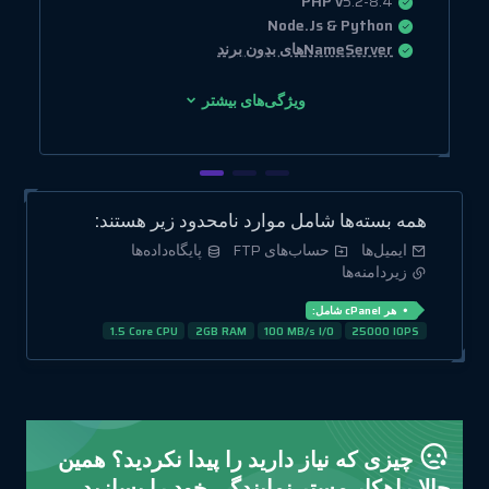
PHP v
5.2-8.4
Node.Js & Python
NameServerهای بدون برند
ویژگی‌های بیشتر
همه بسته‌ها شامل موارد نامحدود زیر هستند:
ایمیل‌ها
حساب‌های FTP
پایگاه‌داده‌ها
زیردامنه‌ها
هر cPanel شامل:
1.5 Core CPU
2GB RAM
100 MB/s I/O
25000 IOPS
چیزی که نیاز دارید را پیدا نکردید؟ همین
حالا راهکار مستر نمایندگی خود را بسازید.