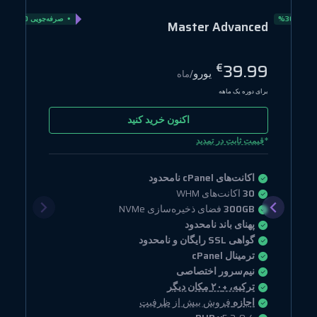
ویی 30%
صرفه‌جویی 20%
Master Advanced
39.99
€
یورو
/ماه
برای دوره یک ماهه
اکنون خرید کنید
*
قیمت ثابت در تمدید
اکانت‌های cPanel نامحدود
30
اکانت‌های WHM
300GB
فضای ذخیره‌سازی NVMe
پهنای باند نامحدود
گواهی SSL رایگان و نامحدود
ترمینال cPanel
نیم‌سرور اختصاصی
ترکیه، +۲۰ مکان دیگر
اجازه
فروش بیش از ظرفیت