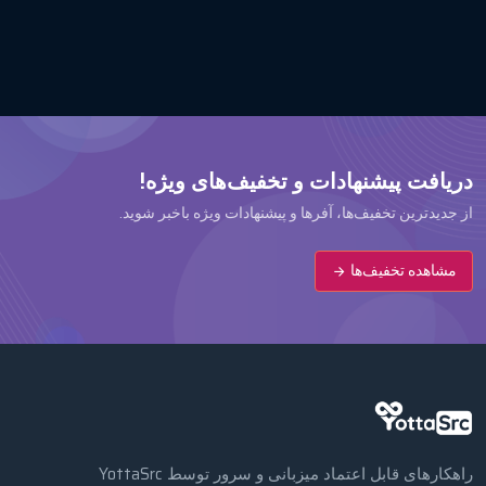
دریافت پیشنهادات و تخفیف‌های ویژه!
از جدیدترین تخفیف‌ها، آفرها و پیشنهادات ویژه باخبر شوید.
مشاهده تخفیف‌ها
راهکارهای قابل اعتماد میزبانی و سرور توسط YottaSrc