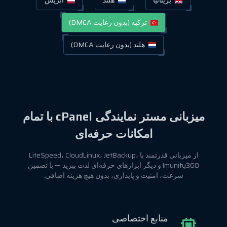
ترکیه (بدون رعایت DMCA)
هلند (بدون رعایت DMCA)
میزبانی مستر نمایندگی cPanel با تمام
امکانات حرفه‌ای
از میزبانی قدرتمند با LiteSpeed، CloudLinux، JetBackup،
Imunify360 و دیگر ابزارهای حرفه‌ای لذت ببرید — با تضمین
سرعت، امنیت و پایداری، بدون هیچ هزینه اضافی.
منابع اختصاصی