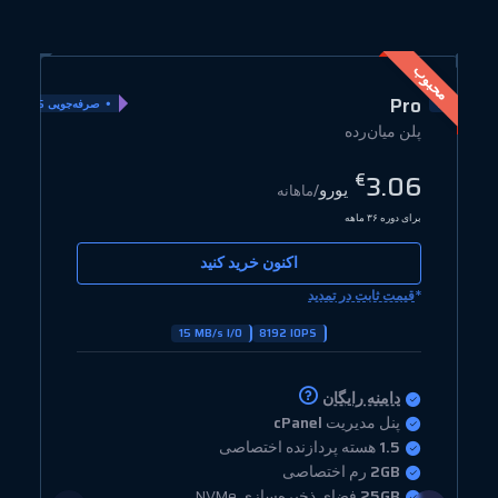
محبوب
e
Pro
ویی 80%
صرفه‌جویی 25%
پلن میان‌رده
ع
2
3.06
€
یورو
/ماهانه
برای دوره ۳۶ ماهه
بر
اکنون خرید کنید
*
*
قیمت ثابت در تمدید
15 MB/s I/O
8192 IOPS
دامنه رایگان
پنل مدیریت
cPanel
1.5
هسته پردازنده اختصاصی
2GB
رم اختصاصی
25GB
فضای ذخیره‌سازی NVMe