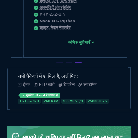
कनाडा, +20 अन्य स्थान
अनुमति दें
ओवरसेलिंग
PHP v
5.2-8.4
Node.Js & Python
व्हाइट-लेबल नेमसर्वर
अधिक सुविधाएँ
सभी पैकेजों में शामिल हैं, असीमित:
ईमेल
FTP खाते
डेटाबेस
सबडोमेन
प्रत्येक cPanel में शामिल है:
1.5 Core CPU
2GB RAM
100 MB/s I/O
25000 IOPS
आपको जो चाहिए वह नहीं मिला? अब अपना खुद