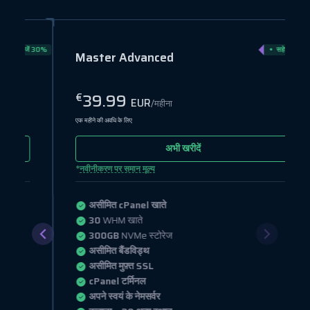
ें 30%
सहेजें 20%
Master Advanced
39.99
€
EUR
/महीना
एक महीने की अवधि के लिए
अभी खरीदें
*
नवीनीकरण पर समान मूल्य
असीमित cPanel खाते
30
WHM खाते
300GB
NVMe स्टोरेज
असीमित बैंडविड्थ
असीमित मुफ़्त SSL
cPanel टर्मिनल
अपने स्वयं के नेमसर्वर