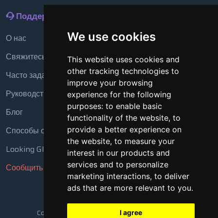
Поддержка
We use cookies
О нас
Свяжитесь с нами
This website uses cookies and
other tracking technologies to
Часто задаваемые вопросы
improve your browsing
Руководство
experience for the following
purposes:
to enable basic
Блог
functionality of the website
,
to
Способы оплаты
provide a better experience on
the website
,
to measure your
Looking Glass
interest in our products and
services and to personalize
Сообщить о нарушении
marketing interactions
,
to deliver
ads that are more relevant to you
.
Copyright © 2018 - 2026 Все права защищены
I agree