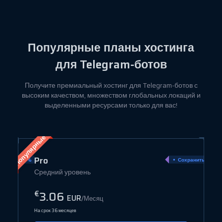
Популярные планы
хостинга
для Telegram-ботов
Получите премиальный хостинг для Telegram-ботов с
высоким качеством, множеством глобальных локаций и
выделенными ресурсами только для вас!
Популярные
Pro
ранить 80%
Сохранить 25%
Средний уровень
3.06
€
EUR
/Месяц
На срок 36 месяцев