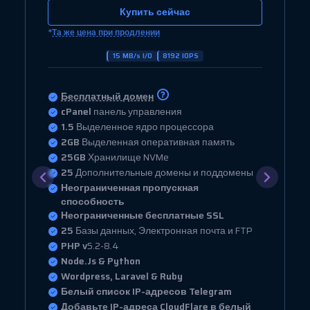
Купить сейчас
*
Та же цена при продлении
15 MB/s I/O
8192 IOPS
Бесплатный домен
cPanel
панель управления
1.5
Выделенное ядро процессора
2GB
Выделенная оперативная память
25GB
Хранилище NVMe
25
Дополнительные домены и поддомены
Неограниченная пропускная
способность
Неограниченные бесплатные SSL
25
Базы данных, Электронная почта и FTP
PHP v
5.2-8.4
Node.Js & Python
Wordpress, Laravel & Ruby
Белый список IP-адресов Telegram
Добавьте IP-адреса CloudFlare в белый