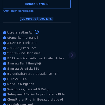
Hemen Satın Al
*
Aynı fiyat yenilemede
30 MB/s I/O
12288 IOPS
Ücretsiz Alan Adı
cPanel
kontrol paneli
4
Özel Çekirdek CPU
4GB
Ayrılmış RAM
100GB
NVMe Depolama
100
Eklenti Alan Adları ve Alt Alan Adları
Sınırsız Bant Genişliği
Sınırsız Ücretsiz SSL
100
Veritabanları, E-postalar ve FTP
PHP v
5.2-8.4
Node.Js & Python
Wordpress, Laravel & Ruby
Telegram IP❜lerini Beyaz Listeye Ekle
CloudFlare IP❜lerini Beyaz Listeye Al
Cronjob sınırı yok