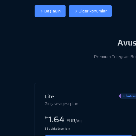
Başlayın
Diğer konumlar
Avus
Premium Telegram Bot B
Popüler
Pro
İndirim 80%
İndiri
Orta seviye
3.06
€
EUR
/Ay
36 aylık dönem için