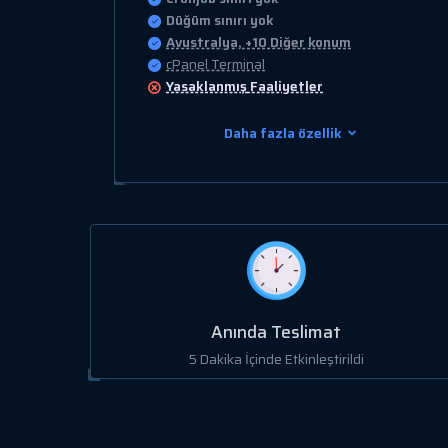
Düğüm sınırı yok
Avustralya, +10 Diğer konum
cPanel Terminal
Yasaklanmış
Faaliyetler
Daha fazla özellik
Anında Teslimat
5 Dakika İçinde Etkinleştirildi