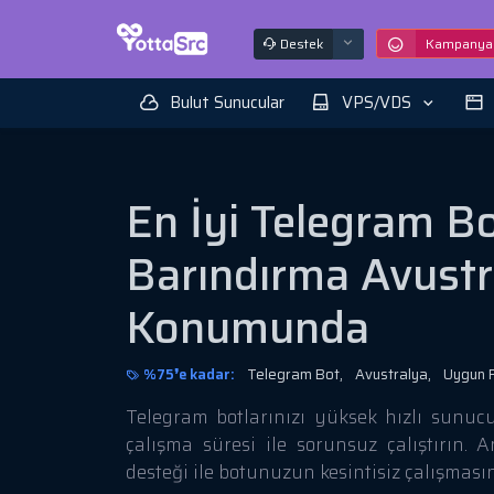
Destek
Kampanyal
Bulut Sunucular
VPS/VDS
En İyi Telegram B
Barındırma Avustr
Konumunda
%75❜e kadar:
Telegram Bot,
Avustralya,
Uygun Fi
Telegram botlarınızı yüksek hızlı sunuc
çalışma süresi ile sorunsuz çalıştırın
desteği ile botunuzun kesintisiz çalışması