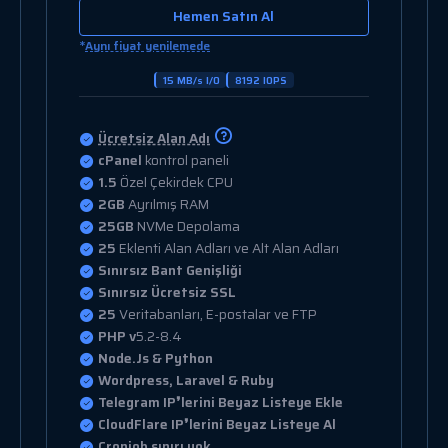
Hemen Satın Al
*
Aynı fiyat yenilemede
20 MB/s I/O
8192 IOPS
Ücretsiz Alan Adı
cPanel
kontrol paneli
2
Özel Çekirdek CPU
2.5GB
Ayrılmış RAM
50GB
NVMe Depolama
25
Eklenti Alan Adları ve Alt Alan Adları
Sınırsız Bant Genişliği
Sınırsız Ücretsiz SSL
50
Veritabanları, E-postalar ve FTP
PHP v
5.2-8.4
Node.Js & Python
Wordpress, Laravel & Ruby
Telegram IP❜lerini Beyaz Listeye Ekle
CloudFlare IP❜lerini Beyaz Listeye Al
Cronjob sınırı yok