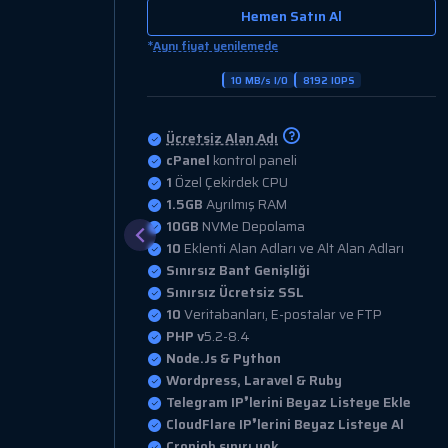
Hemen Satın Al
*
Aynı fiyat yenilemede
15 MB/s I/O
8192 IOPS
Ücretsiz Alan Adı
cPanel
kontrol paneli
1.5
Özel Çekirdek CPU
2GB
Ayrılmış RAM
25GB
NVMe Depolama
dları
25
Eklenti Alan Adları ve Alt Alan Adları
Sınırsız Bant Genişliği
Sınırsız Ücretsiz SSL
P
25
Veritabanları, E-postalar ve FTP
PHP v
5.2-8.4
Node.Js & Python
Wordpress, Laravel & Ruby
 Ekle
Telegram IP❜lerini Beyaz Listeye Ekle
e Al
CloudFlare IP❜lerini Beyaz Listeye Al
Cronjob sınırı yok