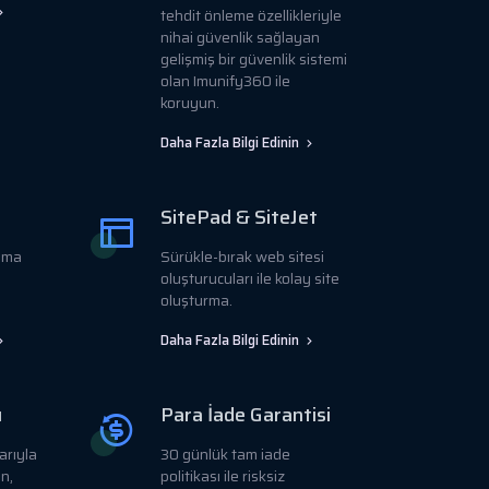
tehdit önleme özellikleriyle
nihai güvenlik sağlayan
gelişmiş bir güvenlik sistemi
olan Imunify360 ile
koruyun.
Daha Fazla Bilgi Edinin
SitePad & SiteJet
ama
Sürükle-bırak web sitesi
oluşturucuları ile kolay site
oluşturma.
Daha Fazla Bilgi Edinin
ı
Para İade Garantisi
arıyla
30 günlük tam iade
ın,
politikası ile risksiz