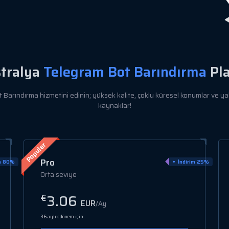
tralya
Telegram Bot Barındırma
Pla
arındırma hizmetini edinin; yüksek kalite, çoklu küresel konumlar ve yalnı
kaynaklar!
Elite
m 25%
İndirim 25%
Yüksek performans
4.42
€
EUR
/Ay
36 aylık dönem için