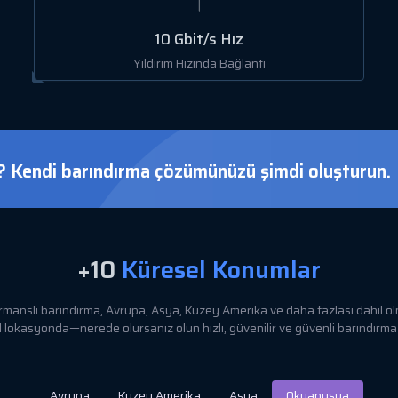
10 Gbit/s Hız
Yıldırım Hızında Bağlantı
ı? Kendi barındırma çözümünüzü şimdi oluşturun.
+10
Küresel Konumlar
manslı barındırma, Avrupa, Asya, Kuzey Amerika ve daha fazlası dahil o
 lokasyonda—nerede olursanız olun hızlı, güvenilir ve güvenli barındırma
Avrupa
Kuzey Amerika
Asya
Okyanusya