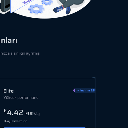
nları
zca sizin için ayrılmış
Ultra
İndirim 15%
Kurumsal sınıf
6.94
€
EUR
/Ay
36 aylık dönem için