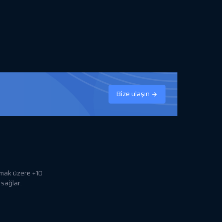
Bize ulaşın
lmak üzere +10
 sağlar.