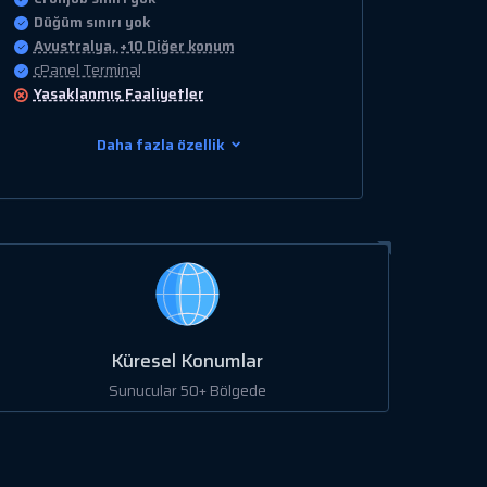
Düğüm sınırı yok
Avustralya, +10 Diğer konum
cPanel Terminal
Yasaklanmış
Faaliyetler
Daha fazla özellik
Küresel Konumlar
Sunucular 50+ Bölgede