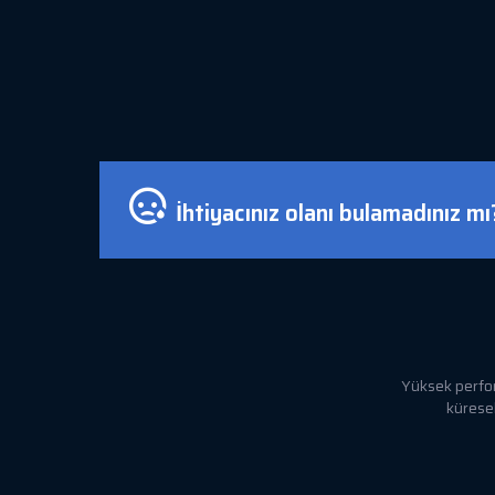
İhtiyacınız olanı bulamadınız m
Yüksek perfor
küresel