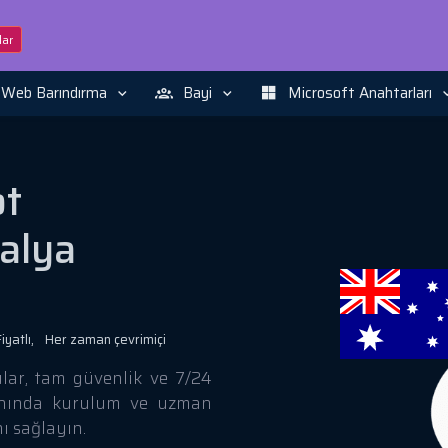
ar
Web Barındırma
Bayi
Microsoft Anahtarları
ot
alya
yatlı,
Her zaman çevrimiçi
ular, tam güvenlik ve 7/24
. Anında kurulum ve uzman
nı sağlayın.