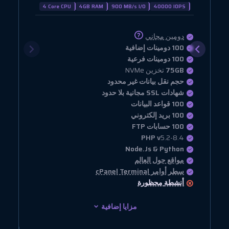
4 Core CPU
4GB RAM
900 MB/s I/O
40000 IOPS
دومين مجاني
100 دومينات إضافية
100 دومينات فرعية
75GB
تخزين NVMe
حجم نقل بيانات غير محدود
شهادات SSL مجانية بلا حدود
100 قواعد البيانات
100 بريد إلكتروني
100 حسابات FTP
PHP v
5.2-8.4
Node.Js & Python
مواقع حول العالم
سطر أوامر cPanel Terminal
أنشطة
محظورة
مزايا إضافية