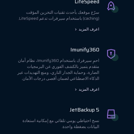
LiteSpeed
سرّع موقعك بأحدث تقنيات التخزين المؤقت
(caching) باستخدام سيرفرات تدعم LiteSpeed.
اعرف المزيد
Imunify360
احمِ سيرفرك باستخدام Imunify360، نظام أمان
متقدم يتميز بالكشف الفوري عن البرمجيات
الضارة، وحماية الجدار الناري، ومنع التهديدات عبر
الذكاء الاصطناعي لضمان أقصى درجات الأمان.
اعرف المزيد
JetBackup 5
نسخ احتياطي يومي تلقائي مع إمكانية استعادة
البيانات بضغطة واحدة.