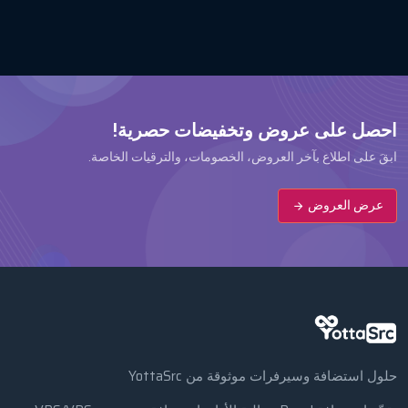
احصل على عروض وتخفيضات حصرية!
ابقَ على اطلاع بآخر العروض، الخصومات، والترقيات الخاصة.
عرض العروض
حلول استضافة وسيرفرات موثوقة من YottaSrc