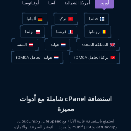
أوروبا
أمريكا الشمالية
آسيا
أوقيانوسيا
فنلندا
تركيا
ألمانيا
رومانيا
فرنسا
بولندا
المملكة المتحدة
هولندا
النمسا
تركيا (تجاهل DMCA)
هولندا (تجاهل DMCA)
استضافة cPanel شاملة مع أدوات
مميزة
استمتع باستضافة عالية الأداء مع LiteSpeed، وCloudLinux،
وJetBackup، وImunify360 والمزيد — لتوفير السرعة، والأمان،