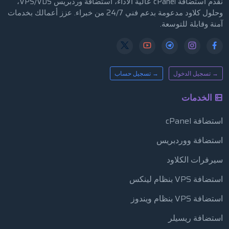
نقدّم استضافة cPanel عالية الأداء، استضافة وردبريس VPS/VDS،
وحلول كلاود مدعومة بدعم فني 24/7 من خبراء. عزز أعمالك بخدمات
آمنة وقابلة للتوسعة.
→ تسجيل الدخول
→ تسجيل حساب
الخدمات
استضافة cPanel
استضافة ووردبريس
سيرفرات الكلاود
استضافة VPS بنظام لينكس
استضافة VPS بنظام ويندوز
استضافة ريسيلر