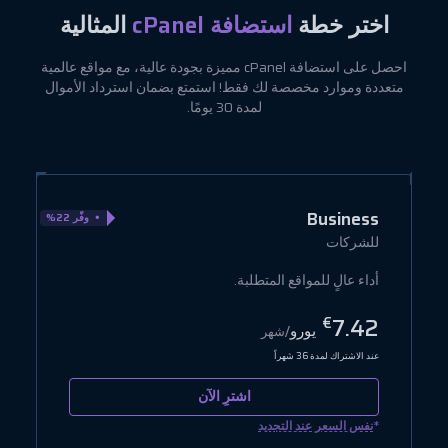
اختر خطة
استضافة cPanel
المثالية
احصل على استضافة cPanel مميزة بجودة عالية، مع مواقع عالمية
متعددة وموارد مخصصة لك فقط! استمتع بضمان استرداد الأموال
لمدة 30 يومًا.
e
Business
وفّر 22%
للشركات
ل
أداء عالٍ للمواقع المتطلبة.
أ
2
7.42
€
يورو
/شهر
عند الاشتراك لمدة 36 شهراً
عن
اشترِ الآن
*
*
نفس السعر عند التجديد