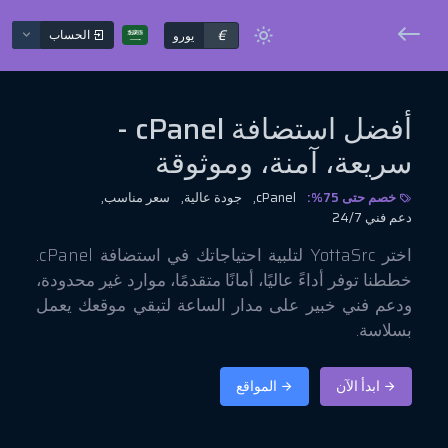
€
الحساب
يورو
أفضل استضافة cPanel -
سريعة، آمنة، وموثوقة
خصم حتى 75%:
cPanel,
جودة عالية,
سعر مناسب,
دعم فني 24/7
اختر YottaSrc لتلبية احتياجاتك في استضافة cPanel.
خططنا توفر أداءً عاليًا، أمانًا متقدمًا، موارد غير محدودة،
ودعم فني خبير على مدار الساعة لتبقي موقعك يعمل
بسلاسة.
ابدأ الآن
المواقع