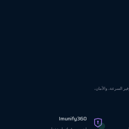
CloudLinux، وJetBackup، وImunify360 والمزيد — لتوفير السرعة، والأمان،
Imunify360