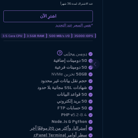
0.83
يورو
/شهر
عند الاشتراك لمدة 36 شهراً
اشترِ الآن
*
نفس السعر عند التجديد
1 Core CPU
1.5GB RAM
25 MB/s I/O
8192 IOPS
دومين مجاني
3 دومينات إضافية
3 دومينات فرعية
5GB
تخزين NVMe
حجم نقل بيانات غير محدود
شهادات SSL مجانية بلا حدود
3 قواعد البيانات
3 بريد إلكتروني
3 حسابات FTP
PHP v
5.2-8.4
Node.Js & Python
أستراليا، وأكثر من 20 موقعًا آخر