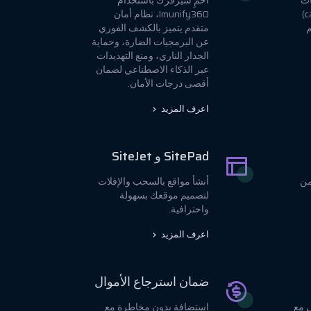
ات
احمِ سيرفرك باستخدام
التخزين المؤقت (caching)
Imunify360، نظام أمان
م
متقدم يتميز بالكشف الفوري
عن البرمجيات الضارة، وحماية
الجدار الناري، ومنع التهديدات
عبر الذكاء الاصطناعي لضمان
أقصى درجات الأمان.
اعرف المزيد
SitePad و SiteJet
من
أنشأ مواقع بالسحب والإفلات
لتصميم موقعك بسهولة
واحترافية.
اعرف المزيد
ضمان استرجاع الأموال
 مع
استضافة بدون مخاطرة مع