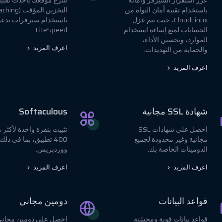
عزّز استقرار السيرفر وأمانه
سرّع موقعك بأحدث تقني
باستخدام تقنية أمان النواة من
CloudLinux، حيث يتم عزل
باستخدام سيرفرات تدع
الحسابات لمنع إساءة استخدام
LiteSpeed.
الموارد، وتحسين الأداء،
اعرف المزيد
والحماية من التهديدات.
اعرف المزيد
شهادة SSL مجانية
Softaculous
احصل على شهادات SSL
تثبيت بنقرة واحدة لأكثر 
مجانية وغير محدودة لجميع
400 تطبيق، بما في ذلك
الدومينات الخاصة بك.
ووردبريس.
اعرف المزيد
اعرف المزيد
قواعد البيانات
دومين مجاني
قواعد بيانات قوية ومحسّنة
احصل على دومين مجاني