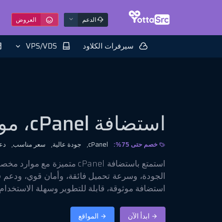
الدعم
العروض
سيرفرات الكلاود
VPS/VDS
استضافة cPanel، موقع أستراليا
خصم حتى 75%:
cPanel,
جودة عالية,
سعر مناسب,
دعم
استمتع باستضافة cPanel متميزة م
الجودة، وسرعة تحميل فائقة، وأمان قوي، ودعم 
استضافة موثوقة، قابلة للتطوير وسهلة الاستخدام 
ابدأ الآن
المواقع