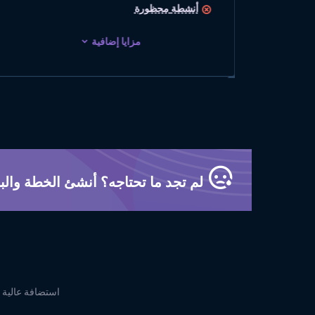
سطر أوامر cPanel Terminal
أنشطة
محظورة
مزايا إضافية
لم تجد ما تحتاجه؟ أنشئ الخطة والبا