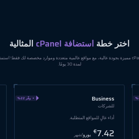
اختر خطة
استضافة cPanel
المثالية
احصل على استضافة cPanel مميزة بجودة عالية، مع مواقع عالمية متعددة وموارد مخصصة لك فقط! 
لمدة 30 يومًا.
Mini Starter
وفّر 45%
للمشاريع الشخصية
موارد أساسية محسّنة للمواقع الصغيرة.
1.67
€
يورو
/شهر