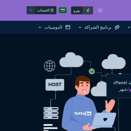
€
الحساب
يورو
برنامج الشراكة
الدومينات
cP
و
/
شهر