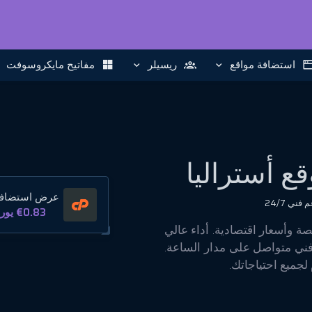
استضافة مواقع
ريسيلر
مفاتيح مايكروسوفت
عرض استضافة anel
 فني 24/7
€0.83
يور
ع موارد مخصصة وأسعار اقتصادية. أداء عالي
فني متواصل على مدار الساعة.
لجميع احتياجاتك.