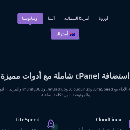
أوروبا
أمريكا الشمالية
آسيا
أوقيانوسيا
أستراليا
استضافة cPanel شاملة مع أدوات مميزة
استمتع باستضافة عالية الأداء مع LiteSpeed، و
والموثوقية بدون تكلفة إضافية.
LiteSpeed
CloudLinux