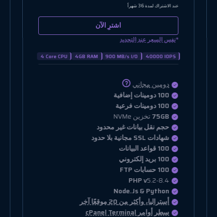
عند الاشتراك لمدة 36 شهراً
اشترِ الآن
*
نفس السعر عند التجديد
2 Core CPU
2GB RAM
100 MB/s I/O
25000 IOPS
دومين مجاني
10 دومينات إضافية
10 دومينات فرعية
10GB
تخزين NVMe
حجم نقل بيانات غير محدود
شهادات SSL مجانية بلا حدود
10 قواعد البيانات
10 بريد إلكتروني
10 حسابات FTP
PHP v
5.2-8.4
Node.Js & Python
أستراليا، وأكثر من 20 موقعًا آخر
سطر أوامر cPanel Terminal