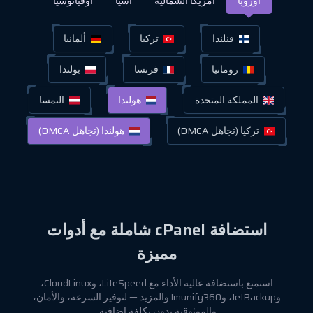
أوروبا
أمريكا الشمالية
آسيا
أوقيانوسيا
فنلندا
تركيا
ألمانيا
رومانيا
فرنسا
بولندا
المملكة المتحدة
هولندا
النمسا
تركيا (تجاهل DMCA)
هولندا (تجاهل DMCA)
استضافة cPanel شاملة مع أدوات
مميزة
استمتع باستضافة عالية الأداء مع LiteSpeed، وCloudLinux،
وJetBackup، وImunify360 والمزيد — لتوفير السرعة، والأمان،
والموثوقية بدون تكلفة إضافية.