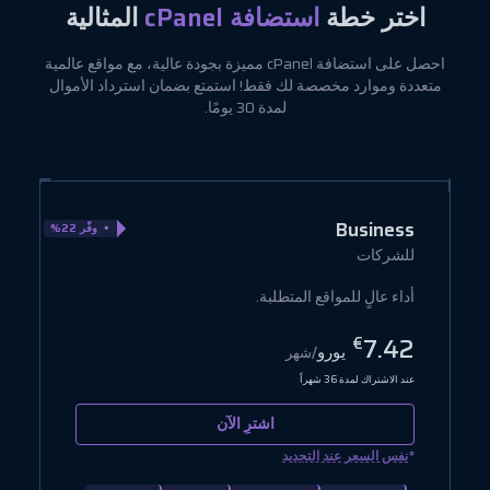
اختر خطة
استضافة cPanel
المثالية
احصل على استضافة cPanel مميزة بجودة عالية، مع مواقع عالمية
متعددة وموارد مخصصة لك فقط! استمتع بضمان استرداد الأموال
لمدة 30 يومًا.
e
Business
وفّر 22%
للشركات
ل
أداء عالٍ للمواقع المتطلبة.
أ
2
7.42
€
يورو
/شهر
عند الاشتراك لمدة 36 شهراً
عن
اشترِ الآن
*
*
نفس السعر عند التجديد