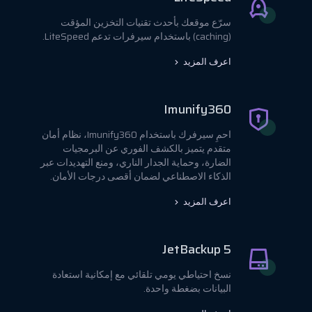
سرّع موقعك بأحدث تقنيات التخزين المؤقت
(caching) باستخدام سيرفرات تدعم LiteSpeed.
اعرف المزيد
Imunify360
احمِ سيرفرك باستخدام Imunify360، نظام أمان
متقدم يتميز بالكشف الفوري عن البرمجيات
الضارة، وحماية الجدار الناري، ومنع التهديدات عبر
الذكاء الاصطناعي لضمان أقصى درجات الأمان.
اعرف المزيد
JetBackup 5
نسخ احتياطي يومي تلقائي مع إمكانية استعادة
البيانات بضغطة واحدة.