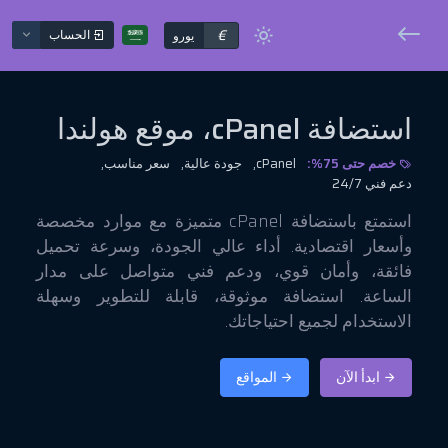
€
الحساب
يورو
استضافة cPanel، موقع هولندا
خصم حتى 75%:
cPanel,
جودة عالية,
سعر مناسب,
دعم فني 24/7
استمتع باستضافة cPanel متميزة مع موارد مخصصة
وأسعار اقتصادية. أداء عالي الجودة، وسرعة تحميل
فائقة، وأمان قوي، ودعم فني متواصل على مدار
الساعة. استضافة موثوقة، قابلة للتطوير وسهلة
الاستخدام لجميع احتياجاتك.
ابدأ الآن
المواقع