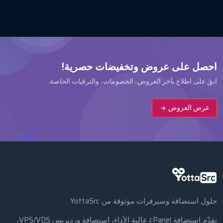
احصل على عروض وتخفيضات حصرية!
ابقَ على اطلاع بآخر العروض، الخصومات، والترقيات الخاصة.
عرض العروض
حلول استضافة وسيرفرات موثوقة من YottaSrc
نقدّم استضافة cPanel عالية الأداء، استضافة وردبريس VPS/VDS،