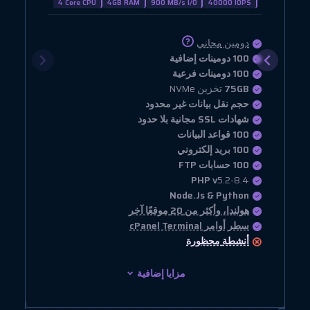
4 Core CPU
4GB RAM
900 MB/s I/O
40000 IOPS
دومين مجاني
100 دومينات إضافية
100 دومينات فرعية
75GB
تخزين NVMe
حجم نقل بيانات غير محدود
شهادات SSL مجانية بلا حدود
100 قواعد البيانات
100 بريد إلكتروني
100 حسابات FTP
PHP v
5.2-8.4
Node.Js & Python
هولندا، وأكثر من 20 موقعًا آخر
سطر أوامر cPanel Terminal
أنشطة
محظورة
مزايا إضافية