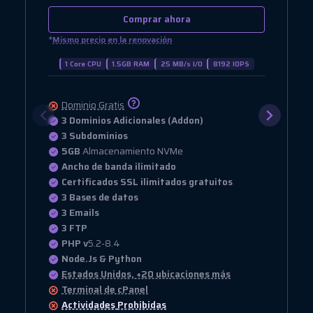
Comprar ahora
*
Mismo precio en la renovación
1 Core CPU
1.5GB RAM
25 MB/s I/O
8192 IOPS
Dominio Gratis
3 Dominios Adicionales (Addon)
3 Subdominios
5GB
Almacenamiento NVMe
Ancho de banda ilimitado
Certificados SSL ilimitados gratuitos
3 Bases de datos
3 Emails
3 FTP
PHP v
5.2-8.4
Node.Js & Python
Estados Unidos, +20 ubicaciones más
Terminal de cPanel
Actividades
Prohibidas