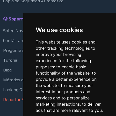
Copia de Seguridad Automática
Soporte
We use cookies
Sobre Nosotros
Contáctanos
This website uses cookies and
other tracking technologies to
Preguntas Frecuentes
improve your browsing
Tutorial
experience for the following
purposes:
to enable basic
Blog
functionality of the website
,
to
Métodos de Pago
provide a better experience on
the website
,
to measure your
Looking Glass
interest in our products and
services and to personalize
Reportar Abuso
marketing interactions
,
to deliver
ads that are more relevant to you
.