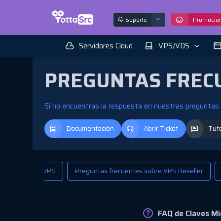
Soporte
Promocio
Servidores Cloud
VPS/VDS
PREGUNTAS FREC
Si no encuentras la respuesta en nuestras preguntas 
Documentación
Abrir Ticket
Tuto
m
FAQ de VPS
Preguntas frecuentes sobre VPS Reseller
FAQ de Claves Mi