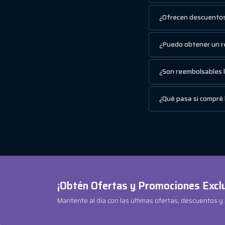
¿Ofrecen descuentos
¿Puedo obtener un re
¿Son reembolsables la
¿Qué pasa si compré
¡Obtén Ofertas y Promociones Excl
Mantente al día con las últimas ofertas, descuentos y