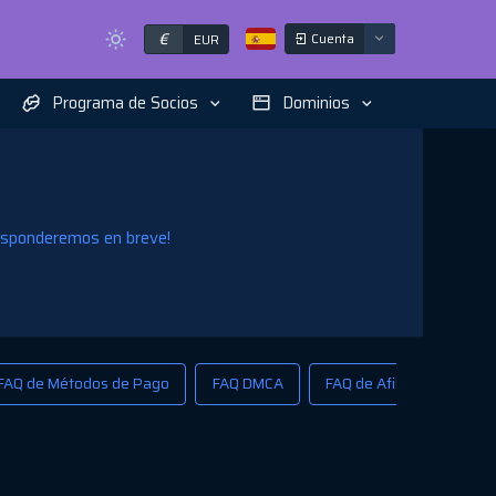
€
Cuenta
EUR
Programa de Socios
Dominios
responderemos en breve!
FAQ de Métodos de Pago
FAQ DMCA
FAQ de Afiliados
Se