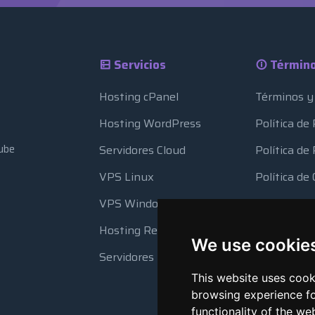
Servicios
Término
Hosting cPanel
Términos y
Hosting WordPress
Política de
ube
Servidores Cloud
Política d
VPS Linux
Política de
VPS Windows
Uso de Rec
Hosting Reseller
Copia de S
We use cookie
Automátic
Servidores Dedicados
This website uses cook
browsing experience fo
functionality of the we