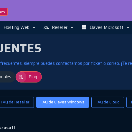
nes
Hosting Web
Reseller
Claves Microsoft
UENTES
frecuentes, siempre puedes contactarnos por ticket o correo. ¡Te 
riales
Blog
FAQ de Reseller
FAQ de Claves Windows
FAQ de Cloud
crosoft