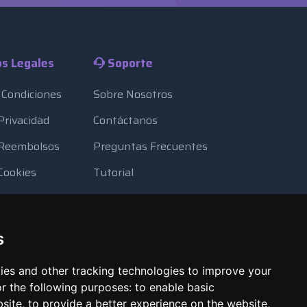
s Legales
Soporte
 Condiciones
Sobre Nosotros
 Privacidad
Contáctanos
e Reembolsos
Preguntas Frecuentes
 Cookies
Tutorial
ursos
Blog
eguridad
Métodos de Pago
s
a
Looking Glass
ies and other tracking technologies to improve your
Reportar Abuso
r the following purposes:
to enable basic
bsite
,
to provide a better experience on the website
,