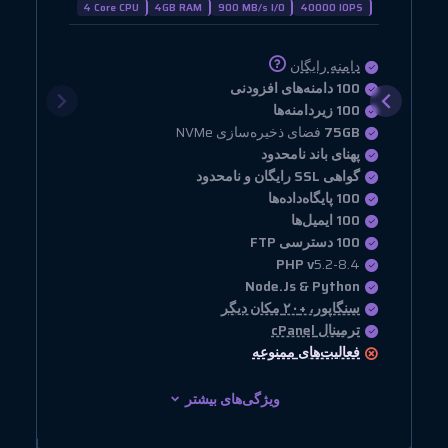
4 Core CPU
4GB RAM
900 MB/s I/O
40000 IOPS
دامنه رایگان
100 دامنه‌های افزودنی
100 زیردامنه‌ها
75GB
فضای ذخیره‌سازی NVMe
پهنای باند نامحدود
گواهی SSL رایگان و نامحدود
100 پایگاه‌داده‌ها
100 ایمیل‌ها
100 دسترسی FTP
PHP v
5.2-8.4
Node.Js & Python
سنگاپور، +۲۰ مکان دیگر
ترمینال cPanel
فعالیت‌های
ممنوعه
ویژگی‌های بیشتر