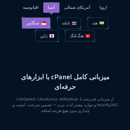
اروپا
آمریکای شمالی
آسیا
اقیانوسیه
هند
تایلند
سنگاپور
هنگ‌کنگ
ژاپن
میزبانی کامل cPanel با ابزارهای
حرفه‌ای
از میزبانی قدرتمند با LiteSpeed، CloudLinux، JetBackup،
Imunify360 و موارد بیشتر لذت ببرید — تضمین سرعت، امنیت و
پایداری بدون هیچ هزینه اضافه.