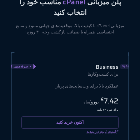
پلن میزبانی
cPanel
مناسب خود را
انتخاب کنید
میزبانی cPanel با کیفیت بالا، موقعیت‌های جهانی متنوع و منابع
اختصاصی. همراه با ضمانت بازگشت وجه ۳۰ روزه!
e
Business
ویی 40%
صرفه‌جویی 22%
برای کسب‌وکارها
ب
عملکرد بالا برای وب‌سایت‌های پربار.
ح
2
7.42
€
یورو
/ماه
برای دوره ۳۶ ماهه
بر
اکنون خرید کنید
*
*
قیمت ثابت در تمدید