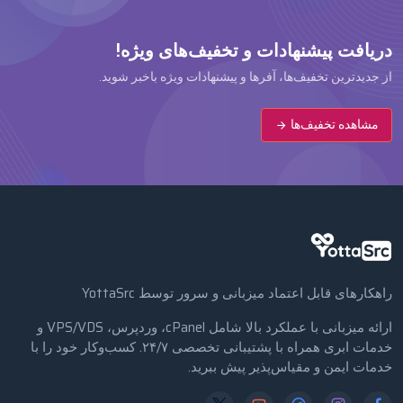
دریافت پیشنهادات و تخفیف‌های ویژه!
از جدیدترین تخفیف‌ها، آفرها و پیشنهادات ویژه باخبر شوید.
مشاهده تخفیف‌ها
راهکارهای قابل اعتماد میزبانی و سرور توسط YottaSrc
ارائه میزبانی با عملکرد بالا شامل cPanel، وردپرس، VPS/VDS و
خدمات ابری همراه با پشتیبانی تخصصی ۲۴/۷. کسب‌وکار خود را با
خدمات ایمن و مقیاس‌پذیر پیش ببرید.