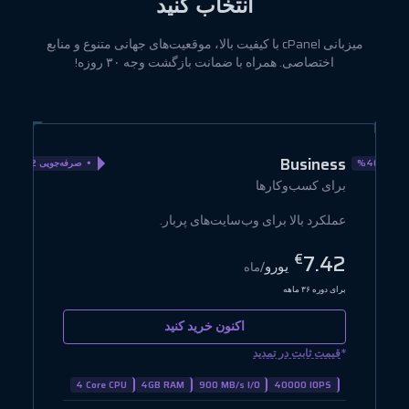
انتخاب کنید
میزبانی cPanel با کیفیت بالا، موقعیت‌های جهانی متنوع و منابع
اختصاصی. همراه با ضمانت بازگشت وجه ۳۰ روزه!
e
Business
ویی 40%
صرفه‌جویی 22%
برای کسب‌وکارها
ب
عملکرد بالا برای وب‌سایت‌های پربار.
ح
2
7.42
€
یورو
/ماه
برای دوره ۳۶ ماهه
بر
اکنون خرید کنید
*
*
قیمت ثابت در تمدید
4 Core CPU
4GB RAM
900 MB/s I/O
40000 IOPS