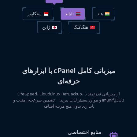
هند
تایلند
سنگاپور
هنگ‌کنگ
ژاپن
میزبانی کامل cPanel با ابزارهای
حرفه‌ای
از میزبانی قدرتمند با LiteSpeed، CloudLinux، JetBackup،
Imunify360 و موارد بیشتر لذت ببرید — تضمین سرعت، امنیت و
پایداری بدون هیچ هزینه اضافه.
منابع اختصاصی