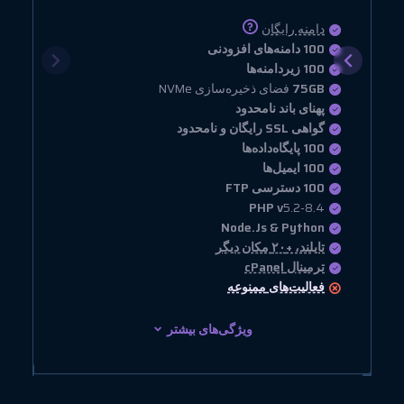
دامنه رایگان
100 دامنه‌های افزودنی
100 زیردامنه‌ها
75GB
فضای ذخیره‌سازی NVMe
پهنای باند نامحدود
گواهی SSL رایگان و نامحدود
100 پایگاه‌داده‌ها
100 ایمیل‌ها
100 دسترسی FTP
PHP v
5.2-8.4
Node.Js & Python
تایلند، +۲۰ مکان دیگر
ترمینال cPanel
فعالیت‌های
ممنوعه
ویژگی‌های بیشتر