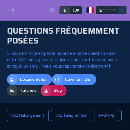
€
Compte
EUR
QUESTIONS FRÉQUEMMENT
POSÉES
Si vous ne trouvez pas la réponse à votre question dans
notre FAQ, vous pouvez toujours nous contacter ou nous
envoyer un email. Nous vous répondrons rapidement !
Documentation
Ouvrir un ticket
Tutoriels
Blog
FAQ Hébergement
FAQ Telegram Bot
FAQ VPS
FA