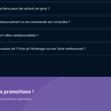
ctions pour les achats en gros ?
remboursement si ma commande est retardée ?
sont-elles remboursables ?
mauvaise clé ? Puis-je l’échanger ou me faire rembourser ?
es promotions !
 promotions spéciales.