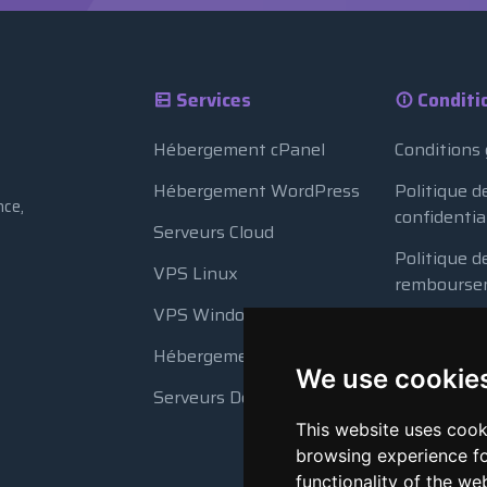
Services
Conditi
Hébergement cPanel
Conditions
Hébergement WordPress
Politique d
nce,
confidentia
Serveurs Cloud
Politique d
VPS Linux
rembourse
VPS Windows
Politique d
Hébergement Revendeur
Utilisation
We use cookie
Serveurs Dédiés
Sauvegard
This website uses cook
browsing experience fo
functionality of the we