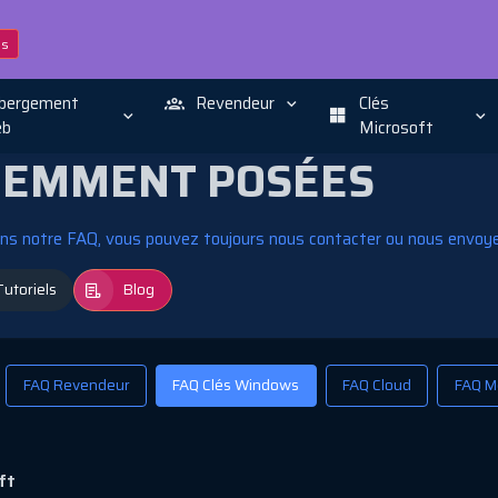
ns
bergement
Revendeur
Clés
b
Microsoft
UEMMENT POSÉES
dans notre FAQ, vous pouvez toujours nous contacter ou nous envoye
Tutoriels
Blog
FAQ Revendeur
FAQ Clés Windows
FAQ Cloud
FAQ M
ft