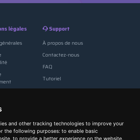
ons légales
Support
 générales
À propos de nous
e
Contactez-nous
lité
FAQ
e
Tutoriel
ment
Blog
e cookies
Méthodes de paiement
 des ressources
s
Looking Glass
e automatique
ies and other tracking technologies to improve your
Signaler un abus
r the following purposes:
to enable basic
bsite
,
to provide a better experience on the website
,