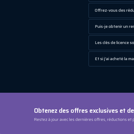
Offrez-vous des rédu
Puis-je obtenir un 
Les clés de licence 
Et si j’ai acheté la 
Obtenez des offres exclusives et d
Restez à jour avec les dernières offres, réductions et