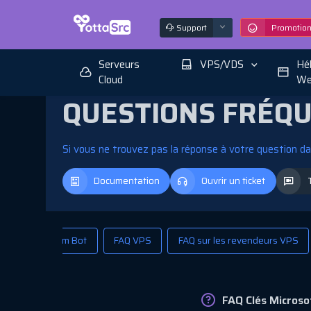
Support
Promotio
Serveurs
VPS/VDS
Hé
Cloud
We
QUESTIONS FRÉQ
Si vous ne trouvez pas la réponse à votre question 
Documentation
Ouvrir un ticket
FAQ Telegram Bot
FAQ VPS
FAQ sur les revendeurs VPS
FAQ Clés Microso