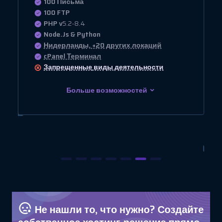
100 Письма
100 FTP
PHP v
5.2-8.4
Node.Js & Python
Нидерланды, +20 других локаций
cPanel Терминал
Запрещенные
виды деятельности
Больше возможностей
Не нашли то, что нужно? Создайте