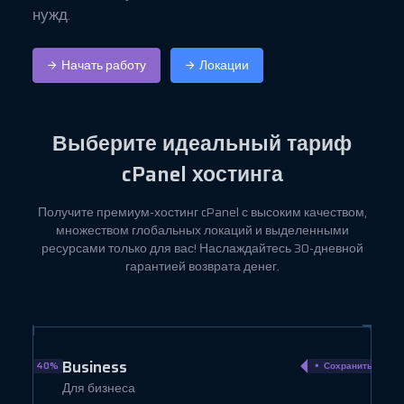
нужд.
Начать работу
Локации
Выберите идеальный
тариф
cPanel хостинга
Получите премиум-хостинг cPanel с высоким качеством,
множеством глобальных локаций и выделенными
ресурсами только для вас! Наслаждайтесь 30-дневной
гарантией возврата денег.
Business
ранить 40%
Сохранить 22%
Для бизнеса