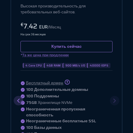
Высокая производительность для
требовательных веб-сайтов.
7.42
€
EUR
/Месяц
На срок 36 месяцев
Купить сейчас
*
Та же цена при продлении
4 Core CPU
4GB RAM
900 MB/s I/O
40000 IOPS
Бесплатный домен
100 Дополнительные домены
100 Поддомены
75GB
Хранилище NVMe
Неограниченная пропускная
способность
Неограниченные бесплатные SSL
100 Базы данных