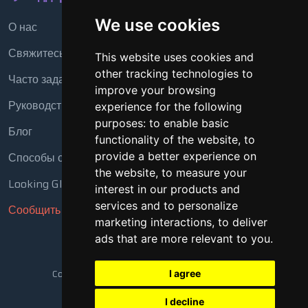
We use cookies
О нас
Свяжитесь с нами
This website uses cookies and
other tracking technologies to
Часто задаваемые вопросы
improve your browsing
Руководство
experience for the following
purposes:
to enable basic
Блог
functionality of the website
,
to
Способы оплаты
provide a better experience on
the website
,
to measure your
Looking Glass
interest in our products and
services and to personalize
Сообщить о нарушении
marketing interactions
,
to deliver
ads that are more relevant to you
.
Copyright © 2018 - 2026 Все права защищены
I agree
I decline