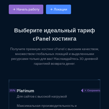
Начать работу
Локации
Выберите идеальный
тариф
cPanel хостинга
Получите премиум-хостинг cPanel с высоким качеством,
множеством глобальных локаций и выделенными
ресурсами только для вас! Наслаждайтесь 30-дневной
гарантией возврата денег.
Business
ранить 40%
Сохранить 22%
Для бизнеса
Высокая производительность для