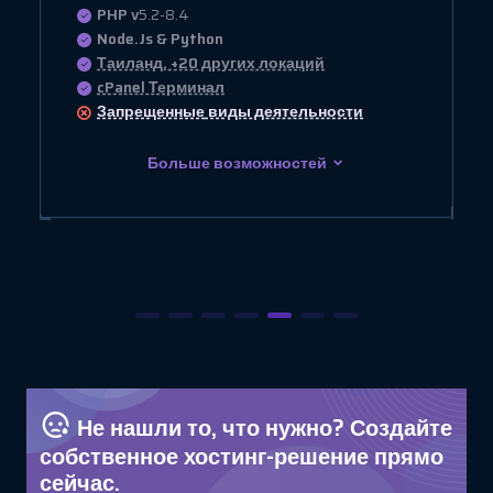
PHP v
5.2-8.4
Node.Js & Python
Таиланд, +20 других локаций
cPanel Терминал
Запрещенные
виды деятельности
Больше возможностей
Не нашли то, что нужно? Создайте
собственное хостинг-решение прямо
сейчас.