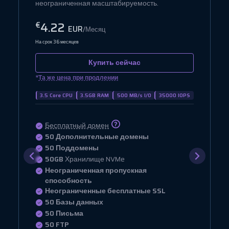
требовательных веб-сайтов.
7.42
€
EUR
/Месяц
На срок 36 месяцев
Купить сейчас
*
Та же цена при продлении
4 Core CPU
4GB RAM
900 MB/s I/O
40000 IOPS
Бесплатный домен
100 Дополнительные домены
100 Поддомены
75GB
Хранилище NVMe
Неограниченная пропускная
способность
Неограниченные бесплатные SSL
100 Базы данных
100 Письма
100 FTP