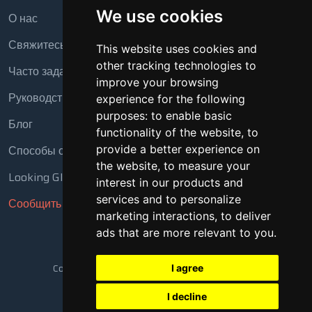
We use cookies
О нас
Свяжитесь с нами
This website uses cookies and
other tracking technologies to
Часто задаваемые вопросы
improve your browsing
Руководство
experience for the following
purposes:
to enable basic
Блог
functionality of the website
,
to
provide a better experience on
Способы оплаты
the website
,
to measure your
Looking Glass
interest in our products and
services and to personalize
Сообщить о нарушении
marketing interactions
,
to deliver
ads that are more relevant to you
.
Copyright © 2018 - 2026 Все права защищены
I agree
I decline