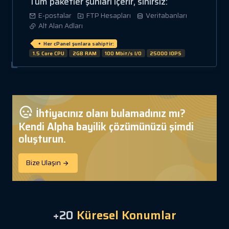
Tüm paketler şunları içerir, sınırsız:
E-postalar
FTP Hesapları
Veritabanları
Alt Alan Adları
Her cPanel şunlara sahiptir:
1.5 Core CPU
2GB RAM
100 Mbit/s I/O
25000 IOPS
İhtiyacınız olanı bulamadınız mı?
Kendi Alpha bayilik çözümünüzü şimdi
oluşturun.
Bize Ulaşın
+20
Küresel Konumlar