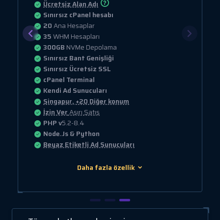
Ücretsiz Alan Adı
Sınırsız cPanel hesabı
20
Ana Hesaplar
35
WHM Hesapları
300GB
NVMe Depolama
Sınırsız Bant Genişliği
Sınırsız Ücretsiz SSL
cPanel Terminal
Kendi Ad Sunucuları
Singapur, +20 Diğer konum
İzin Ver
Aşırı Satış
PHP v
5.2-8.4
Node.Js & Python
Beyaz Etiketli Ad Sunucuları
Daha fazla özellik