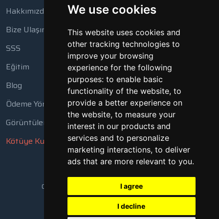
We use cookies
Hakkımızda
Bize Ulaşın
This website uses cookies and
other tracking technologies to
SSS
improve your browsing
Eğitim
experience for the following
purposes:
to enable basic
Blog
functionality of the website
,
to
Ödeme Yöntemleri
provide a better experience on
the website
,
to measure your
Görüntüleme Aracı
interest in our products and
services and to personalize
Kötüye Kullanım Bildir
marketing interactions
,
to deliver
ads that are more relevant to you
.
Copyright © 2018 - 2026 Tüm Hakları Saklıdır
I agree
I decline