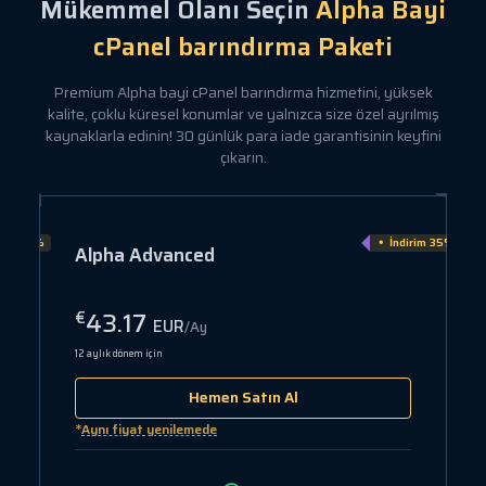
Mükemmel Olanı Seçin
Alpha Bayi
cPanel barındırma Paketi
Premium Alpha bayi cPanel barındırma hizmetini, yüksek
kalite, çoklu küresel konumlar ve yalnızca size özel ayrılmış
kaynaklarla edinin! 30 günlük para iade garantisinin keyfini
çıkarın.
irim 15%
İndirim 35%
Alpha Advanced
43.17
€
EUR
/Ay
12 aylık dönem için
Hemen Satın Al
*
Aynı fiyat yenilemede